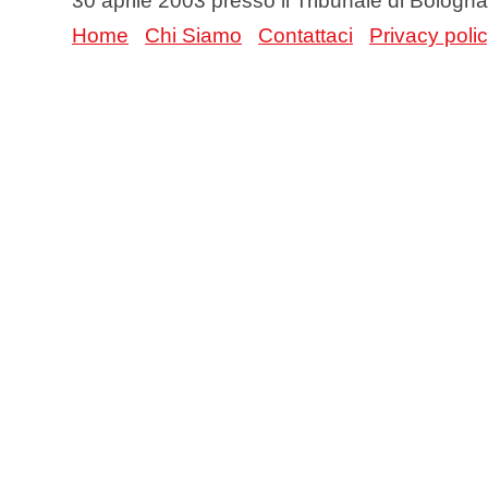
30 aprile 2003 presso il Tribunale di Bologna
Home
Chi Siamo
Contattaci
Privacy poli