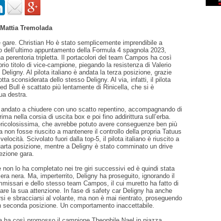
Mattia Tremolada
tre gare. Christian Ho è stato semplicemente imprendibile a
o dell’ultimo appuntamento della Formula 4 spagnola 2023,
 perentoria tripletta. Il portacolori del team Campos ha così
prio titolo di vice-campione, piegando la resistenza di Valerio
Deligny. Al pilota italiano è andata la terza posizione, grazie
ta sconsiderata dello stesso Deligny. Al via, infatti, il pilota
ed Bull è scattato più lentamente di Rinicella, che si è
sua destra.
i andato a chiudere con uno scatto repentino, accompagnando di
rima nella corsia di uscita box e poi fino addirittura sull’erba.
icolosissima, che avrebbe potuto avere conseguenze ben più
la non fosse riuscito a mantenere il controllo della propria Tatuus
velocità. Scivolato fuori dalla top-5, il pilota italiano è riuscito a
 quarta posizione, mentre a Deligny è stato comminato un drive
rezione gara.
se non lo ha completato nei tre giri successivi ed è quindi stata
era nera. Ma, imperterrito, Deligny ha proseguito, ignorando il
missari e dello stesso team Campos, il cui muretto ha fatto di
mare la sua attenzione. In fase di safety car Deligny ha anche
arsi e sbracciarsi al volante, ma non è mai rientrato, proseguendo
 in seconda posizione. Un comportamento inaccettabile.
ca ha così promosso il campione Theophile Nael in piazza