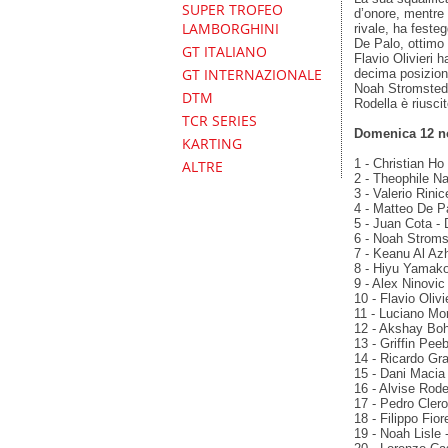
SUPER TROFEO
d’onore, mentre 
LAMBORGHINI
rivale, ha feste
De Palo, ottimo 
GT ITALIANO
Flavio Olivieri h
GT INTERNAZIONALE
decima posizione
Noah Stromsted,
DTM
Rodella è riuscit
TCR SERIES
Domenica 12 n
KARTING
1 - Christian Ho
ALTRE
2 - Theophile Na
3 - Valerio Rini
4 - Matteo De P
5 - Juan Cota - 
6 - Noah Stroms
7 - Keanu Al Az
8 - Hiyu Yamako
9 - Alex Ninovic
10 - Flavio Olivi
11 - Luciano Mor
12 - Akshay Boh
13 - Griffin Pee
14 - Ricardo Gra
15 - Dani Macia
16 - Alvise Rode
17 - Pedro Clero
18 - Filippo Fio
19 - Noah Lisle 