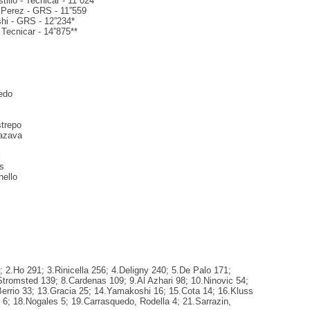
tillo - Tecnicar - 11”024
s Perez - GRS - 11”559
shi - GRS - 12”234*
 Tecnicar - 14”875**
edo
trepo
azava
i
s
hello
; 2.Ho 291; 3.Rinicella 256; 4.Deligny 240; 5.De Palo 171;
.Stromsted 139; 8.Cardenas 109; 9.Al Azhari 98; 10.Ninovic 54;
.Berrio 33; 13.Gracia 25; 14.Yamakoshi 16; 15.Cota 14; 16.Kluss
o 6; 18.Nogales 5; 19.Carrasquedo, Rodella 4; 21.Sarrazin,