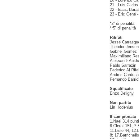
20 - Lorenzo Cas
21 - Luis Carlo
22 - Isaac Bara
23 - Eric Gené -
*2” di penalità
**5” di penalità
Ritirati
Jesse Carrasqu
Theodor Jensen
Gabriel Gomez
Maximiliano Res
Aleksandr Abkh
Pablo Sarrazin
Federico Al Rifa
Andres Cardena
Fernando Barric
Squalificato
Enzo Deligny
Non partito
Lin Hodenius
Il campionato
1.Nael 314 punti
6.Clerot 151; 7
11.Lisle 44; 12
8; 17.Barrichell