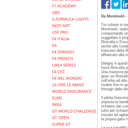
F1 ACADEMY
GB3
Da Montmelò - 
S.FORMULA LIGHTS
Tre vittorie in 
INDY NXT
Montmelò, teatr
USF PRO
conquistando una
suggellato il pro
F4 ITALIA
Rinicella e Enzo 
E4
anche alla condot
francese della R
F4 SPANISH
affiancato alla 
F4 FRENCH
Deligny è quind
UAE4 SERIES
forza Rinicella p
F4 CEZ
Una manovra per
gravi se Rinicel
F4 NEL MONDO
sull’erba ad alta 
24 ORE LE MANS
risalire fino in
through dalla di
WORLD ENDURANCE
ELMS
Il pilota france
esposta la bandi
IMSA
richiamo dei com
tutto per richia
GT WORLD CHALLENGE
iniziato ad agit
GT OPEN
la propria gara
SUPER GT
La sua squalifi