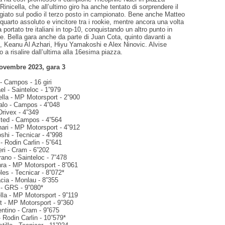
Rinicella, che all’ultimo giro ha anche tentato di sorprendere il
ggiato sul podio il terzo posto in campionato. Bene anche Matteo
quarto assoluto e vincitore tra i rookie, mentre ancora una volta
a portato tre italiani in top-10, conquistando un altro punto in
. Bella gara anche da parte di Juan Cota, quinto davanti a
 Keanu Al Azhari, Hiyu Yamakoshi e Alex Ninovic. Alvise
o a risalire dall’ultima alla 16esima piazza.
ovembre 2023, gara 3
 - Campos - 16 giri
el - Sainteloc - 1”979
cella - MP Motorsport - 2”900
alo - Campos - 4”048
Drivex - 4”349
ted - Campos - 4”564
hari - MP Motorsport - 4”912
shi - Tecnicar - 4”998
 - Rodin Carlin - 5”641
eri - Cram - 6”202
ano - Sainteloc - 7”478
ra - MP Motorsport - 8”061
bles - Tecnicar - 8”072*
cia - Monlau - 8”355
 - GRS - 9”080*
lla - MP Motorsport - 9”119
t - MP Motorsport - 9”360
rentino - Cram - 9”675
- Rodin Carlin - 10”579*