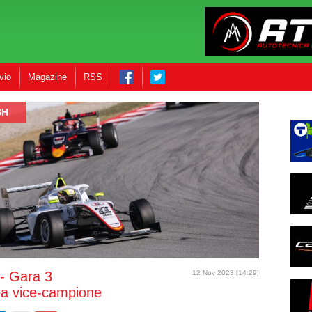
vio
Magazine
RSS
SH
- Gara 3
12 Nov 2023 [14:29]
ea vice-campione