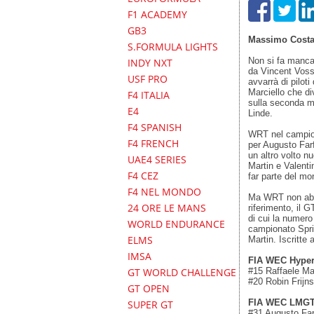
F1 ACADEMY
GB3
Massimo Cost
S.FORMULA LIGHTS
Non si fa manca
INDY NXT
da Vincent Vos
USF PRO
avvarrà di piloti
Marciello che d
F4 ITALIA
sulla seconda m
E4
Linde.
F4 SPANISH
WRT nel campio
F4 FRENCH
per Augusto Far
un altro volto 
UAE4 SERIES
Martin e Valent
F4 CEZ
far parte del m
F4 NEL MONDO
Ma WRT non abba
24 ORE LE MANS
riferimento, il
di cui la numero
WORLD ENDURANCE
campionato Spri
ELMS
Martin. Iscritt
IMSA
FIA WEC Hype
#15 Raffaele Ma
GT WORLD CHALLENGE
#20 Robin Frijn
GT OPEN
FIA WEC LMGT
SUPER GT
#31 Augusto Far