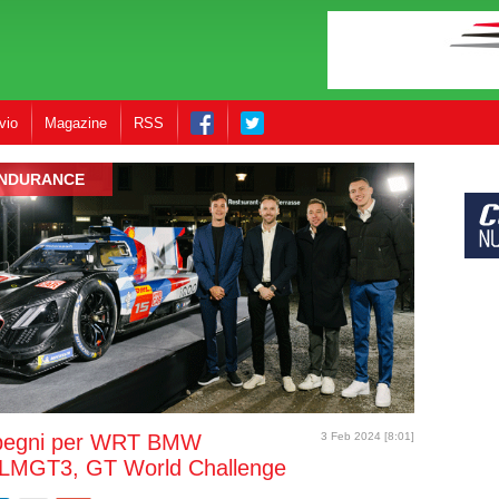
vio
Magazine
RSS
NDURANCE
mpegni per WRT BMW
3 Feb 2024 [8:01]
 LMGT3, GT World Challenge