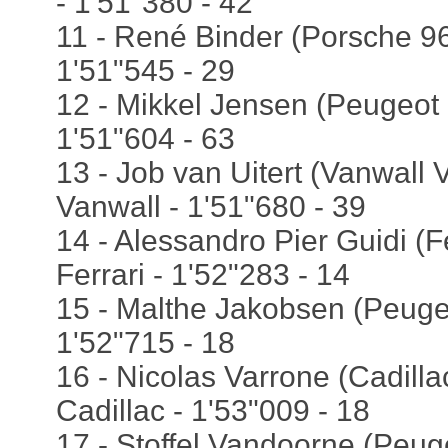
- 1'51"380 - 42
11 - René Binder (Porsche 96
1'51"545 - 29
12 - Mikkel Jensen (Peugeot 
1'51"604 - 63
13 - Job van Uitert (Vanwall 
Vanwall - 1'51"680 - 39
14 - Alessandro Pier Guidi (F
Ferrari - 1'52"283 - 14
15 - Malthe Jakobsen (Peuge
1'52"715 - 18
16 - Nicolas Varrone (Cadill
Cadillac - 1'53"009 - 18
17 - Stoffel Vandoorne (Peug