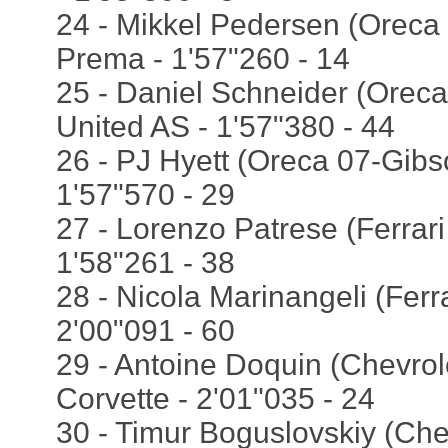
24 - Mikkel Pedersen (Oreca 
Prema - 1'57"260 - 14
25 - Daniel Schneider (Oreca
United AS - 1'57"380 - 44
26 - PJ Hyett (Oreca 07-Gibs
1'57"570 - 29
27 - Lorenzo Patrese (Ferrari
1'58"261 - 38
28 - Nicola Marinangeli (Ferra
2'00"091 - 60
29 - Antoine Doquin (Chevrole
Corvette - 2'01"035 - 24
30 - Timur Boguslovskiy (Chev