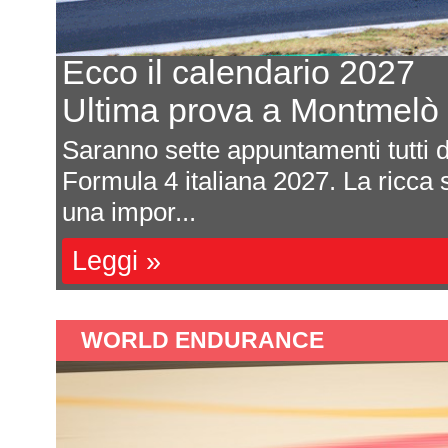
2027
Pront
ntmelò
Tappa
 tutti da vivere quelli della
Definit
a ricca serie tricolore presenta
svilupp
ospitare
Leggi 
WORLD ENDURANCE