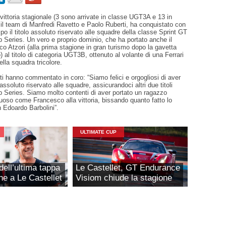
ittoria stagionale (3 sono arrivate in classe UGT3A e 13 in
 team di Manfredi Ravetto e Paolo Ruberti, ha conquistato con
ipo il titolo assoluto riservato alle squadre della classe Sprint GT
p Series. Un vero e proprio dominio, che ha portato anche il
 Atzori (alla prima stagione in gran turismo dopo la gavetta
 al titolo di categoria UGT3B, ottenuto al volante di una Ferrari
lla squadra tricolore.
i hanno commentato in coro: “Siamo felici e orgogliosi di aver
o assoluto riservato alle squadre, assicurandoci altri due titoli
p Series. Siamo molto contenti di aver portato un ragazzo
uoso come Francesco alla vittoria, bissando quanto fatto lo
 Edoardo Barbolini”.
ULTIMATE CUP
dell’ultima tappa
Le Castellet, GT Endurance
ne a Le Castellet
Visiom chiude la stagione