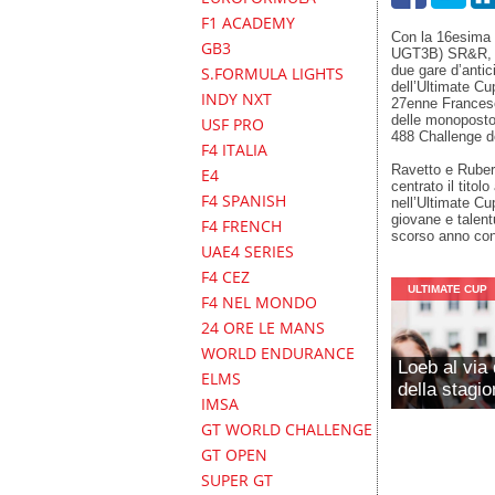
F1 ACADEMY
Con la 16esima v
GB3
UGT3B) SR&R, il
due gare d’antic
S.FORMULA LIGHTS
dell’Ultimate Cu
INDY NXT
27enne Francesco
delle monoposto)
USF PRO
488 Challenge de
F4 ITALIA
Ravetto e Rubert
E4
centrato il titol
F4 SPANISH
nell’Ultimate Cu
giovane e talent
F4 FRENCH
scorso anno con
UAE4 SERIES
F4 CEZ
ULTIMATE CUP
F4 NEL MONDO
24 ORE LE MANS
WORLD ENDURANCE
Loeb al via 
ELMS
della stagio
IMSA
GT WORLD CHALLENGE
GT OPEN
SUPER GT