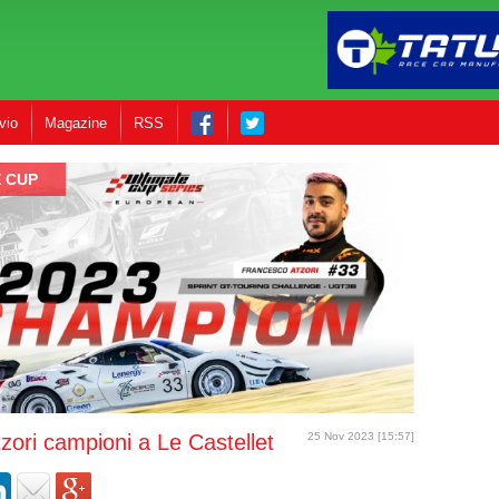
vio
Magazine
RSS
 CUP
ori campioni a Le Castellet
25 Nov 2023 [15:57]