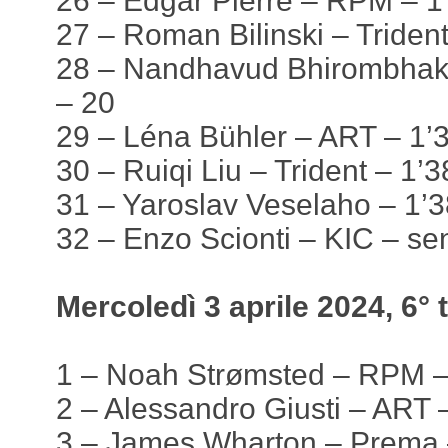
26 – Edgar Pierre – RPM – 1
27 – Roman Bilinski – Triden
28 – Nandhavud Bhirombhakd
– 20
29 – Léna Bühler – ART – 1’
30 – Ruiqi Liu – Trident – 1’
31 – Yaroslav Veselaho – 1’
32 – Enzo Scionti – KIC – se
Mercoledì 3 aprile 2024, 6° 
1 – Noah Strømsted – RPM – 
2 – Alessandro Giusti – ART 
3 – James Wharton – Prema 