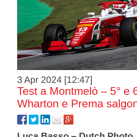
3 Apr 2024 [12:47]
Test a Montmelò – 5° e 6
Wharton e Prema salgono
Luca Basso – Dutch Photo