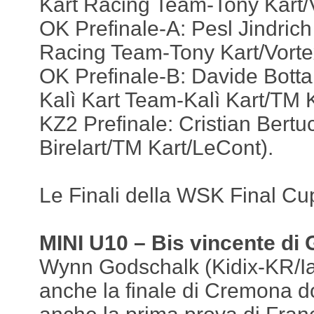
Kart Racing Team-Tony Kart/
OK Prefinale-A: Pesl Jindric
Racing Team-Tony Kart/Vorte
OK Prefinale-B: Davide Botta
Kalì Kart Team-Kalì Kart/TM K
KZ2 Prefinale: Cristian Bertu
Birelart/TM Kart/LeCont).
Le Finali della WSK Final C
MINI U10 – Bis vincente di
Wynn Godschalk (Kidix-KR/Ia
anche la finale di Cremona d