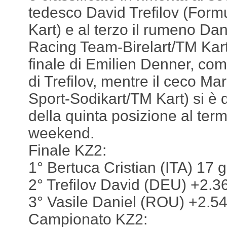
tedesco David Trefilov (For
Kart) e al terzo il rumeno Dan
Racing Team-Birelart/TM Kart
finale di Emilien Denner, co
di Trefilov, mentre il ceco M
Sport-Sodikart/TM Kart) si è
della quinta posizione al term
weekend.
Finale KZ2:
1° Bertuca Cristian (ITA) 17 gi
2° Trefilov David (DEU) +2.3
3° Vasile Daniel (ROU) +2.5
Campionato KZ2: