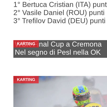
1° Bertuca Cristian (ITA) punt
2° Vasile Daniel (ROU) punti
3° Trefilov David (DEU) punti
WSK Final Cup a Cremona
KARTING
Nel segno di Pesl nella OK
KARTING