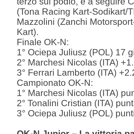
terzo sul podio, e a seguire C
(Tona Racing Kart-Sodikart/T
Mazzolini (Zanchi Motorspor
Kart).
Finale OK-N:
1° Ociepa Juliusz (POL) 17 gi
2° Marchesi Nicolas (ITA) +1
3° Ferrari Lamberto (ITA) +2
Campionato OK-N:
1° Marchesi Nicolas (ITA) pun
2° Tonalini Cristian (ITA) pun
3° Ociepa Juliusz (POL) punt
OK-N Junior – La vittoria p