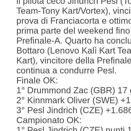
il pilota ceco Jindrich Pesl (
Team-Tony Kart/Vortex), vinci
prova di Franciacorta e ottim
prima parte del weekend fino a
Prefinale-A. Quarto ha conclu
Bottaro (Lenovo Kalì Kart Te
Kart), vincitore della Prefina
continua a condurre Pesl.
Finale OK:
1° Drummond Zac (GBR) 17 g
2° Kinnmark Oliver (SWE) +1
3° Pesl Jindrich (CZE) +1.68
Campionato OK:
1° Pesl Jindrich (CZE) punti 