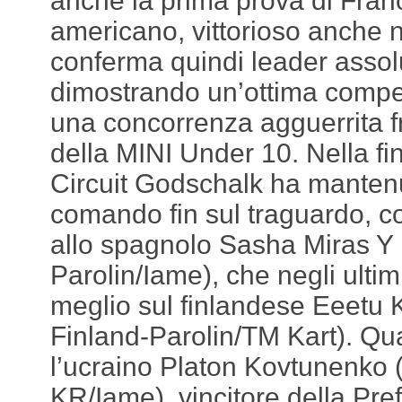
anche la prima prova di Franci
americano, vittorioso anche ne
conferma quindi leader assol
dimostrando un’ottima compet
una concorrenza agguerrita fr
della MINI Under 10. Nella f
Circuit Godschalk ha manten
comando fin sul traguardo, 
allo spagnolo Sasha Miras 
Parolin/Iame), che negli ultimi
meglio sul finlandese Eeetu 
Finland-Parolin/TM Kart). Qua
l’ucraino Platon Kovtunenko 
KR/Iame), vincitore della Pref