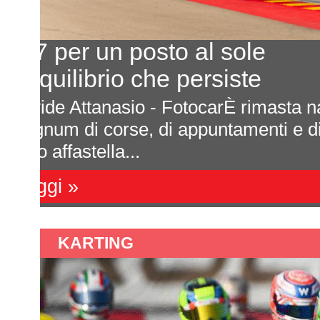
Ecco il calendario 2027
Ultima prova a Montmelò
are
Saranno sette appuntamenti tutti da
e si
Formula 4 italiana 2027. La ricca s
una impor...
Leggi »
KARTING