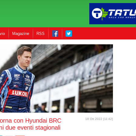
vio
Magazine
RSS
torna con Hyundai BRC
18 Ott 2022 [11:42]
imi due eventi stagionali