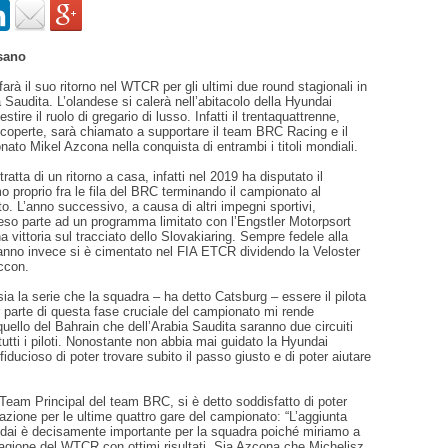
sano
arà il suo ritorno nel WTCR per gli ultimi due round stagionali in
 Saudita. L’olandese si calerà nell’abitacolo della Hyundai
estire il ruolo di gregario di lusso. Infatti il trentaquattrenne,
 coperte, sarà chiamato a supportare il team BRC Racing e il
nato Mikel Azcona nella conquista di entrambi i titoli mondiali.
ratta di un ritorno a casa, infatti nel 2019 ha disputato il
 proprio fra le fila del BRC terminando il campionato al
o. L’anno successivo, a causa di altri impegni sportivi,
eso parte ad un programma limitato con l’Engstler Motorpsort
 vittoria sul tracciato dello Slovakiaring. Sempre fedele alla
anno invece si è cimentato nel FIA ETCR dividendo la Veloster
ccon.
a la serie che la squadra – ha detto Catsburg – essere il pilota
 parte di questa fase cruciale del campionato mi rende
quello del Bahrain che dell’Arabia Saudita saranno due circuiti
tutti i piloti. Nonostante non abbia mai guidato la Hyundai
fiducioso di poter trovare subito il passo giusto e di poter aiutare
Team Principal del team BRC, si è detto soddisfatto di poter
azione per le ultime quattro gare del campionato: “L’aggiunta
ndai è decisamente importante per la squadra poiché miriamo a
agione del WTCR con ottimi risultati. Sia Azcona che Michelisz