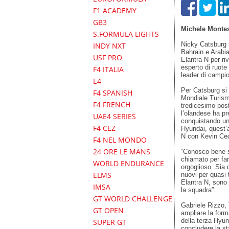
F1 ACADEMY
GB3
Michele Monte
S.FORMULA LIGHTS
Nicky Catsburg f
INDY NXT
Bahrain e Arabia
USF PRO
Elantra N per riv
esperto di ruote
F4 ITALIA
leader di campio
E4
Per Catsburg si t
F4 SPANISH
Mondiale Turismo
F4 FRENCH
tredicesimo post
l’olandese ha pr
UAE4 SERIES
conquistando una
F4 CEZ
Hyundai, quest’
N con Kevin Ce
F4 NEL MONDO
24 ORE LE MANS
“Conosco bene si
chiamato per far
WORLD ENDURANCE
orgoglioso. Sia 
ELMS
nuovi per quasi 
Elantra N, sono 
IMSA
la squadra”.
GT WORLD CHALLENGE
Gabriele Rizzo, 
GT OPEN
ampliare la form
della terza Hyu
SUPER GT
concludere la st