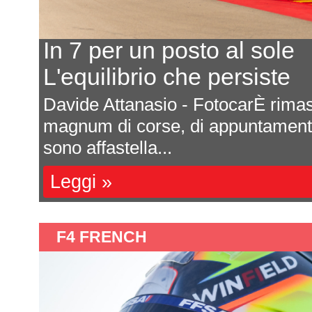
In 7 per un posto al sole
L'equilibrio che persiste
a
Davide Attanasio - FotocarÈ rima
l
magnum di corse, di appuntamenti 
sono affastella...
Leggi »
F4 FRENCH