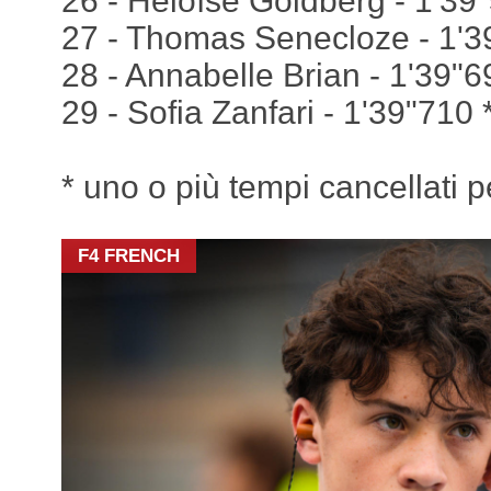
26 - Héloïse Goldberg - 1'39
27 - Thomas Senecloze - 1'3
28 - Annabelle Brian - 1'39"6
29 - Sofia Zanfari - 1'39"710 
* uno o più tempi cancellati pe
F4 FRENCH