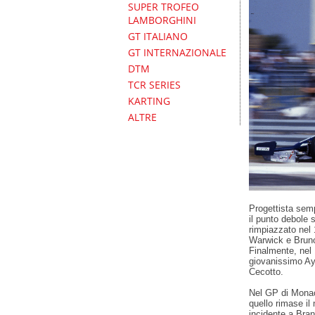
SUPER TROFEO
LAMBORGHINI
GT ITALIANO
GT INTERNAZIONALE
DTM
TCR SERIES
KARTING
ALTRE
Progettista semp
il punto debole s
rimpiazzato nel
Warwick e Bruno
Finalmente, nel
giovanissimo Ay
Cecotto.
Nel GP di Monac
quello rimase il
incidente a Bran