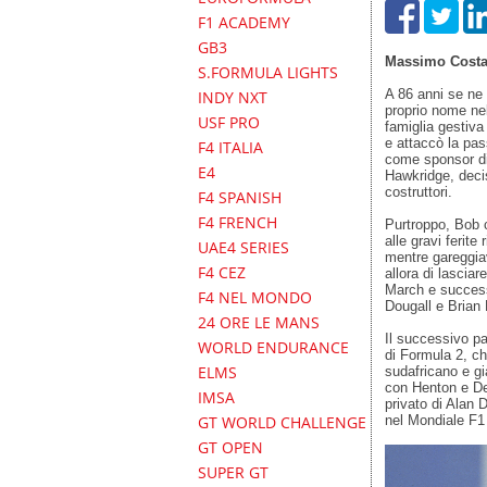
F1 ACADEMY
GB3
Massimo Costa
S.FORMULA LIGHTS
A 86 anni se ne 
INDY NXT
proprio nome nel
USF PRO
famiglia gestiva 
e attaccò la pas
F4 ITALIA
come sponsor di
E4
Hawkridge, decis
costruttori.
F4 SPANISH
F4 FRENCH
Purtroppo, Bob 
alle gravi ferite
UAE4 SERIES
mentre gareggia
F4 CEZ
allora di lasciar
March e success
F4 NEL MONDO
Dougall e Brian
24 ORE LE MANS
Il successivo pa
WORLD ENDURANCE
di Formula 2, ch
ELMS
sudafricano e g
con Henton e D
IMSA
privato di Alan 
nel Mondiale F1
GT WORLD CHALLENGE
GT OPEN
SUPER GT