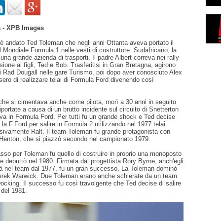
 - XPB Images
è andato Ted Toleman che negli anni Ottanta aveva portato il
 Mondiale Formula 1 nelle vesti di costruttore. Sudafricano, la
una grande azienda di trasporti. Il padre Albert correva nei rally
sione ai figli, Ted e Bob. Trasferitisi in Gran Bretagna, agirono
 Rad Dougall nelle gare Turismo, poi dopo aver conosciuto Alex
ero di realizzare telai di Formula Ford divenendo così
che si cimentava anche come pilota, morì a 30 anni in seguito
 riportate a causa di un brutto incidente sul circuito di Snetterton
va in Formula Ford. Per tutti fu un grande shock e Ted decise
e la F.Ford per salire in Formula 2 utilizzando nel 1977 telai
ivamente Ralt. Il team Toleman fu grande protagonista con
 Henton, che si piazzò secondo nel campionato 1979.
sso per Toleman fu quello di costruire in proprio una monoposto
e debuttò nel 1980. Firmata dal progettista Rory Byrne, anch'egli
ià nel team dal 1977, fu un gran successo. La Toleman dominò
erek Warwick. Due Toleman erano anche schierate da un team
Docking. Il successo fu così travolgente che Ted decise di salire
 del 1981.