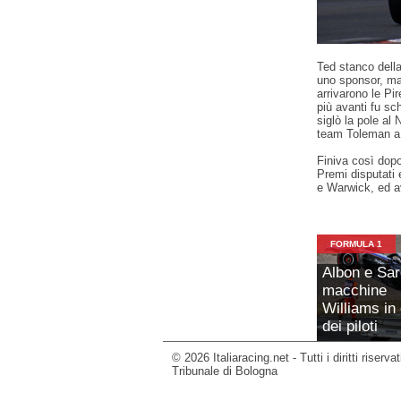
Ted stanco della
uno sponsor, ma
arrivarono le Pi
più avanti fu s
siglò la pole al 
team Toleman a
Finiva così dop
Premi disputati 
e Warwick, ed av
FORMULA 1
Albon e Sa
macchine
Williams in 
dei piloti
© 2026 Italiaracing.net - Tutti i diritti riserv
Tribunale di Bologna