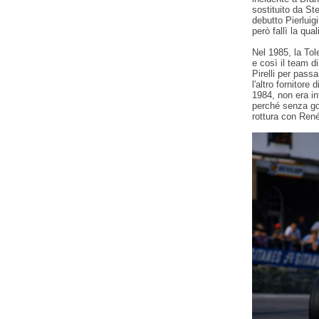
sostituito da St
debutto Pierluig
però fallì la qual
Nel 1985, la To
e così il team d
Pirelli per passa
l'altro fornitore
1984, non era in
perché senza go
rottura con Ren