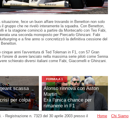
 situazione, fece un buon affare trovando in Benetton non solo
 il gruppo che ne rivelò interamente la squadra. Con Benetton,
relli e la stagione cominciò a partire da Montecarlo con Teo Fabi,
chierata una seconda monoposto per Piercarlo Ghinzani. Fabi
Nurburgring e a fine anno si concretizzò la definitiva cessione del
 Benetton.
o cinque anni l'avventura di Ted Toleman in F1, con 57 Gran
e l'onore di avere lanciato nella massima serie piloti come Senna
ere schierato diversi italiani come Fabi, Giacomelli e Ghinzani.
FORMULA 1
rgeant scassa
Alonso rinnova con Aston
Martin
crisi per colpa
Era l'unica chance per
rimanere in F1
ati. - Registrazione n. 7323 del 30 aprile 2003 presso il
Home
Chi Siamo