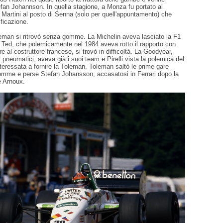
efan Johannson. In quella stagione, a Monza fu portato al
i Martini al posto di Senna (solo per quell'appuntamento) che
ificazione.
leman si ritrovò senza gomme. La Michelin aveva lasciato la F1
i Ted, che polemicamente nel 1984 aveva rotto il rapporto con
re al costruttore francese, si trovò in difficoltà. La Goodyear,
 di pneumatici, aveva già i suoi team e Pirelli vista la polemica del
teressata a fornire la Toleman. Toleman saltò le prime gare
mme e perse Stefan Johansson, accasatosi in Ferrari dopo la
é Arnoux.