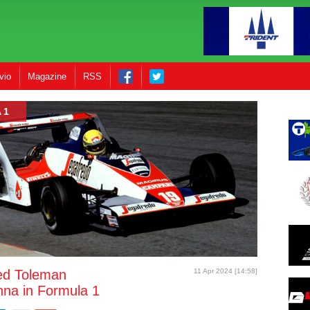
vio
Magazine
RSS
 1
ed Toleman
11 Apr 2024 [14:58]
nna in Formula 1