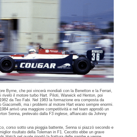
re Byrne, che poi vincerà mondiali con la Benetton e la Ferrari,
i rivelò il motore turbo Hart. Piloti, Warwick ed Henton, poi
 1982 da Teo Fabi. Nel 1983 la formazione era composta da
 Giacomelli, ma i problemi al motore Hart erano sempre enormi.
 1984 arrivò una maggiore competitività e nel team approdò un
rton Senna, prelevato dalla F3 inglese, affiancato da Johnny
o, corso sotto una pioggia battente, Senna si piazzò secondo e
 miglior risultato della Toleman in F1. Cecotto ebbe un grave
ds Hatch nel quale riportò la frattura delle gambe e venne