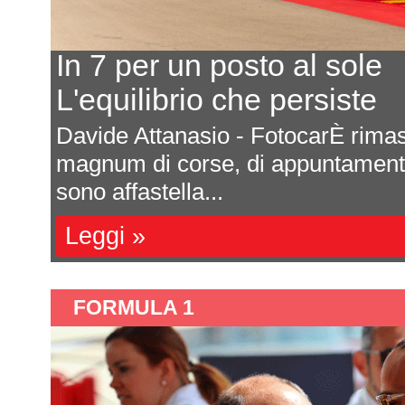
o al sole
Ec
persiste
Ul
otocarÈ rimasta nascosta nel mare
Sar
appuntamenti e di emozioni, che si
For
una
Le
FORMULA 1