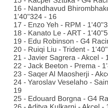
15 - Kacper Sztuka - G4 Raci
16 - Nandhavud Bhirombhakdi 
1'40"324 - 16
17 - Enzo Yeh - RPM - 1'40"3
18 - Kanato Le - ART - 1'40"5
19 - Edu Robinson - G4 Racin
20 - Ruiqi Liu - Trident - 1'40
21 - Javier Sagrera - Akcel - 
22 - Jack Beeton - Prema - 1
23 - Saqer Al Maosherji - Akc
24 - Yaroslav Veselaho - Sain
19
25 - Edouard Borgna - G4 Rac
26 - Aditya Kulkarni - Akcel -