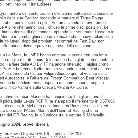
il rettilineo dell’Hunaudieres.
ynn, autore del sesto crono, nelle ultime battute della sessione
rollo della sua Cadillac toccando le barriere di Tertre Rouge.
tato il più veloce tra i piloti Ferrari siglando l’ottavo tempo
e Alpine che hanno, così, chiuso le prime dieci posizioni. Le
hanno deciso di nascondersi optando per sistemare l’assetto in
. Mentre in Lamborghini hanno verificato che il nuovo telaio della
tuito lunedì dopo dei problemi riscontrati nel Test Day, non
 effettuando diverse prove nel corso della sessione.
ne a Le Mans, le LMP2 hanno animato la scena con una lotta
e la meglio è stato Louis Deletraz che ha siglato il riferimento in
lo, l’alfiere della AO By TF ha anche ottenuto il miglior crono
e ProAm battendo di oltre mezzo secondo il portacolori del team
llen. Seconda fila per Felipe Albuquerque, al volante della
ed Autosports, e l’alfiere del Proton Competition Bent Viscaal.
 seconda bandiera rossa esposta dai commissari a seguito
ista di Nico Varrone sulla Oreca LMP2 di AF Corse.
entativo Esteban Masson ha conquistato il miglior crono di
 pilota della Lexus RCF R ha stampato il riferimento in 3’57”808
 solo colpo, le McLaren della Inception Racing e dello United
to crono per l’Aston Martin dell’Heart of Racing che ha
rari del GR Racing, la più veloce tra le vetture di Maranello.
iugno 2024, prove libere 1
ey-Hirakawa (Toyota GR010) - Toyota - 3'26"013