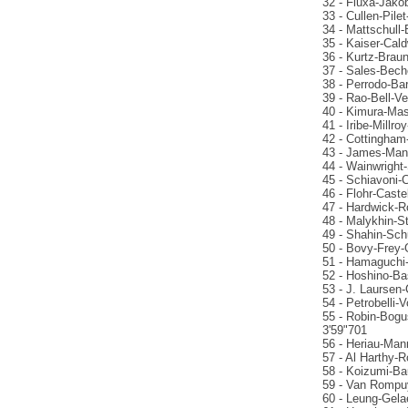
32 - Fluxa-Jako
33 - Cullen-Pile
34 - Mattschull
35 - Kaiser-Cald
36 - Kurtz-Brau
37 - Sales-Bech
38 - Perrodo-Ba
39 - Rao-Bell-Ve
40 - Kimura-Mas
41 - Iribe-Millr
42 - Cottingham
43 - James-Manci
44 - Wainwright-
45 - Schiavoni-
46 - Flohr-Caste
47 - Hardwick-R
48 - Malykhin-S
49 - Shahin-Sch
50 - Bovy-Frey-
51 - Hamaguchi-
52 - Hoshino-Ba
53 - J. Laursen-C
54 - Petrobelli-
55 - Robin-Bogu
3'59"701
56 - Heriau-Mann
57 - Al Harthy-
58 - Koizumi-Ba
59 - Van Rompuy
60 - Leung-Gela