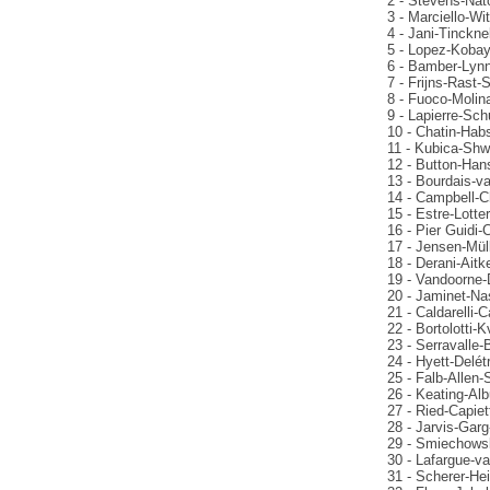
2 - Stevens-Nato
3 - Marciello-W
4 - Jani-Tinckne
5 - Lopez-Kobay
6 - Bamber-Lynn
7 - Frijns-Rast
8 - Fuoco-Molina
9 - Lapierre-Sch
10 - Chatin-Habs
11 - Kubica-Shw
12 - Button-Han
13 - Bourdais-va
14 - Campbell-C
15 - Estre-Lotte
16 - Pier Guidi-
17 - Jensen-Mül
18 - Derani-Ait
19 - Vandoorne-
20 - Jaminet-Na
21 - Caldarelli-
22 - Bortolotti-
23 - Serravalle-
24 - Hyett-Delé
25 - Falb-Allen
26 - Keating-Al
27 - Ried-Capiet
28 - Jarvis-Garg
29 - Smiechowsk
30 - Lafargue-va
31 - Scherer-He