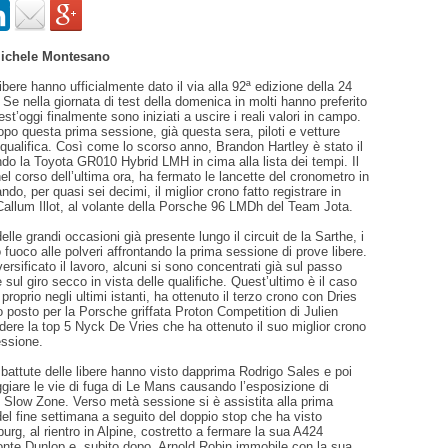
Michele Montesano
ibere hanno ufficialmente dato il via alla 92ª edizione della 24
Se nella giornata di test della domenica in molti hanno preferito
st’oggi finalmente sono iniziati a uscire i reali valori in campo.
o questa prima sessione, già questa sera, piloti e vetture
 qualifica. Così come lo scorso anno, Brandon Hartley è stato il
ndo la Toyota GR010 Hybrid LMH in cima alla lista dei tempi. Il
l corso dell’ultima ora, ha fermato le lancette del cronometro in
do, per quasi sei decimi, il miglior crono fatto registrare in
allum Illot, al volante della Porsche 96 LMDh del Team Jota.
elle grandi occasioni già presente lungo il circuit de la Sarthe, i
o fuoco alle polveri affrontando la prima sessione di prove libere.
ersificato il lavoro, alcuni si sono concentrati già sul passo
e sul giro secco in vista delle qualifiche. Quest’ultimo è il caso
roprio negli ultimi istanti, ha ottenuto il terzo crono con Dries
 posto per la Porsche griffata Proton Competition di Julien
dere la top 5 Nyck De Vries che ha ottenuto il suo miglior crono
sessione.
 battute delle libere hanno visto dapprima Rodrigo Sales e poi
iare le vie di fuga di Le Mans causando l’esposizione di
e Slow Zone. Verso metà sessione si è assistita alla prima
el fine settimana a seguito del doppio stop che ha visto
rg, al rientro in Alpine, costretto a fermare la sua A424
ponte Dunlop e, subito dopo, Arnold Robin immobile con la sua