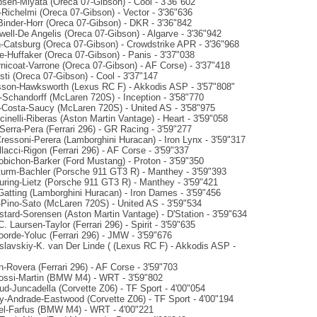
bsen-Miyata (Oreca 07-Gibson) - Cool - 3'36"602
t-Richelmi (Oreca 07-Gibson) - Vector - 3'36"636
-Binder-Horr (Oreca 07-Gibson) - DKR - 3'36"842
well-De Angelis (Oreca 07-Gibson) - Algarve - 3'36"942
n-Catsburg (Oreca 07-Gibson) - Crowdstrike APR - 3'36"968
e-Huffaker (Oreca 07-Gibson) - Panis - 3'37"038
rnicoat-Varrone (Oreca 07-Gibson) - AF Corse) - 3'37"418
sti (Oreca 07-Gibson) - Cool - 3'37"147
son-Hawksworth (Lexus RC F) - Akkodis ASP - 3'57"808"
oy-Schandorff (McLaren 720S) - Inception - 3'58"770
-Costa-Saucy (McLaren 720S) - United AS - 3'58"975
nelli-Riberas (Aston Martin Vantage) - Heart - 3'59"058
Serra-Pera (Ferrari 296) - GR Racing - 3'59"277
Cressoni-Perera (Lamborghini Huracan) - Iron Lynx - 3'59"317
llacci-Rigon (Ferrari 296) - AF Corse - 3'59"337
obichon-Barker (Ford Mustang) - Proton - 3'59"350
turm-Bachler (Porsche 911 GT3 R) - Manthey - 3'59"393
uring-Lietz (Porsche 911 GT3 R) - Manthey - 3'59"421
Gatting (Lamborghini Huracan) - Iron Dames - 3'59"456
Pino-Sato (McLaren 720S) - United AS - 3'59"534
stard-Sorensen (Aston Martin Vantage) - D'Station - 3'59"634
. Laursen-Taylor (Ferrari 296) - Spirit - 3'59"635
Voorde-Yoluc (Ferrari 296) - JMW - 3'59"676
slavskiy-K. van Der Linde ( (Lexus RC F) - Akkodis ASP -
-Rovera (Ferrari 296) - AF Corse - 3'59"703
Rossi-Martin (BMW M4) - WRT - 3'59"802
ud-Juncadella (Corvette Z06) - TF Sport - 4'00"054
-Andrade-Eastwood (Corvette Z06) - TF Sport - 4'00"194
el-Farfus (BMW M4) - WRT - 4'00"221