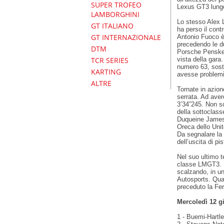
SUPER TROFEO
Lexus GT3 lungo 
LAMBORGHINI
Lo stesso Alex L
GT ITALIANO
ha perso il cont
GT INTERNAZIONALE
Antonio Fuoco è s
precedendo le du
DTM
Porsche Penske 
vista della gara
TCR SERIES
numero 63, sosti
KARTING
avesse problemi
ALTRE
Tornate in azio
serrata. Ad aver
3’34”245. Non so
della sottoclass
Duqueine James A
Oreca dello Unit
Da segnalare la
dell’uscita di p
Nel suo ultimo t
classe LMGT3. Il
scalzando, in un
Autosports. Quar
preceduto la Fer
Mercoledì 12 g
1 - Buemi-Hartl