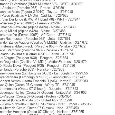
-Ilott (Porsche 963) - Jota - 3'26"610
ittmann-D.Vanthoor (BMW M Hybrid V8) - WRT - 3'26"671
ll-Andlauer (Porsche 963) - Proton - 3'26"891
ashi-de Vries (Toyota GR010) - Toyota - 3'26"918
-Palou (Cadillac V-LMDh) - Cadillac - 3'26"928
-S. Van Der Linde (BMW M Hybrid V8) - WRT - 3'26"947
-Nielsen (Ferrari 499P) - Ferrari - 3'26"973
umacher-Vaxiviere (Alpine A424) - Alpine - 3'27"430
burg-Milesi (Alpine A424) - Alpine - 3'27"483
artzman-Ye (Ferrari 499P) - AF Corse - 3'27"513
son-Rasmussen (Porsche 963) - Jota - 3'27"661
n der Zande-Vautier (Cadillac V-LMDh) - Cadillac - 3'27"672
hristensen-Makowiecki (Porsche 963) - Penske - 3'27"672
rer-L. Vanthoor (Porsche 963) - Penske - 3'27"679
Calado-Giovinazzi (Ferrari 499P) - Ferrari - 3'27"737
ler-Vergne (Peugeot 9X8) - Peugeot - 3'28"354
ken-Drugovich (Cadillac V-LMDh) - ActionExpress - 3'28"479
Di Resta-Duval (Peugeot 9X8) - Peugeot - 3'28"936
sr-Tandy (Porsche 963) - Penske - 3'28"959
Cairoli-Grosjean (Lamborghini SC63) - Lamborghini - 3'29"055
Kvyat-Mortara (Lamborghini SC63) - Lamborghini - 3'30"747
Bennett-Vernay (Isotta Fraschini Tipo6) - Isotta F. - 3'33"983
traz-Quinn (Oreca 07-Gibson) - AO by TF - 3'34"245
-Simmenauer (Oreca 07-Gibson) - Duqueine - 3'34"843
buquerque-Hanley (Oreca 07-Gibson) - United AS - 3'34"903
to-Viscaal (Oreca 07-Gibson) - Proton - 3'35"054
-Siegel (Oreca 07-Gibson) - United AS - 3'35"290
i-Lomko-Novalak (Oreca 07-Gibson) - Inter Europol - 3'35"360
n Uitert-de Gerus (Oreca 07-Gibson) - Idec - 3'35"453
inemeier Hansson (Oreca 07-Gibson) - Nielsen - 3'36"255