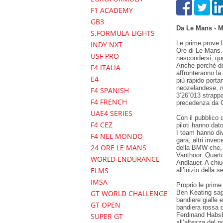
F1 ACADEMY
GB3
Da Le Mans - 
S.FORMULA LIGHTS
Le prime prove l
INDY NXT
Ore di Le Mans. 
USF PRO
nascondersi, que
Anche perché dop
F4 ITALIA
affronteranno la
E4
più rapido porta
neozelandese, ne
F4 SPANISH
3’26”013 strappan
F4 FRENCH
precedenza da C
UAE4 SERIES
Con il pubblico d
F4 CEZ
piloti hanno dat
I team hanno div
F4 NEL MONDO
gara, altri invec
24 ORE LE MANS
della BMW che, p
Vanthoor. Quarto
WORLD ENDURANCE
Andlauer. A chiu
ELMS
all’inizio della 
IMSA
Proprio le prime
Ben Keating sagg
GT WORLD CHALLENGE
bandiere gialle 
GT OPEN
bandiera rossa d
Ferdinand Habsbu
SUPER GT
all’altezza del 