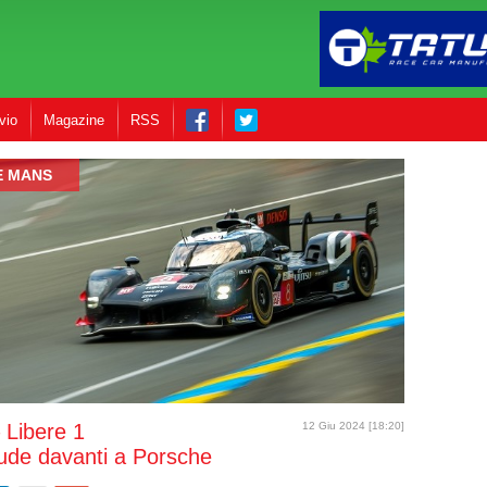
vio
Magazine
RSS
E MANS
 Libere 1
12 Giu 2024 [18:20]
ude davanti a Porsche