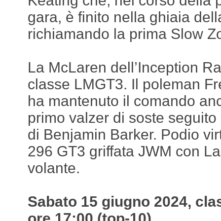
Keating che, nel corso della 
gara, è finito nella ghiaia del
richiamando la prima Slow Z
La McLaren dell’Inception Ra
classe LMGT3. Il poleman Fr
ha mantenuto il comando anc
primo valzer di soste seguit
di Benjamin Barker. Podio virt
296 GT3 griffata JWM con La
volante.
Sabato 15 giugno 2024, class
ore 17:00 (top-10)