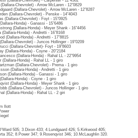
ssi (Dallara-Chevrolet) - Carpenter - 11”4582
 (Dallara-Chevrolet) - Arrow McLaren - 12”0829
ndgaard (Dallara-Chevrolet) - Arrow McLaren - 12”8287
rden (Dallara-Chevrolet) - Penske - 14”4043
s (Dallara-Chevrolet) - Foyt - 15”0925
(Dallara-Honda) - Ganassi - 15”6486
strong (Dallara-Honda) - Meyer Shank - 16”4456
a (Dallara-Honda) - Andretti - 16”8168
od (Dallara-Honda) - Andretti - 17”8815
(Dallara-Chevrolet) - Juncos Hollinger - 19”0209
rucci (Dallara-Chevrolet)- Foyt - 19”8603
ay (Dallara-Honda) - Coyne - 20”2184
rancesco (Dallara-Honda) - Rahal LL - 22”9954
r (Dallara-Honda) - Rahal LL - 1 giro
rtzman (Dallara-Chevrolet) - Prema - 1 giro
sson (Dallara-Honda) - Andretti - 1 giro
son (Dallara-Honda) - Ganassi - 1 giro
(Dallara-Honda) - Coyne - 1 giro
qvist (Dallara-Honda) - Meyer Shank - 1 giro
obb (Dallara-Chevrolet) - Juncos Hollinger - 1 giro
l (Dallara-Honda) - Rahal LL - 2 giri
m Ilott
 Power
Siegel
O’Ward 505; 3.Dixon 433; 4.Lundgaard 426; 5.Kirkwood 405;
rta 352; 8.Power 347; 9.Rosenqvist 346; 10.McLaughlin 320.