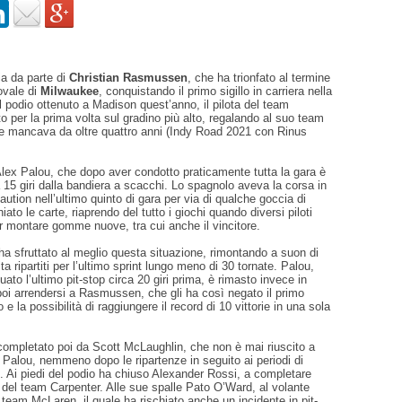
ria da parte di
Christian Rasmussen
, che ha trionfato al termine
’ovale di
Milwaukee
, conquistando il primo sigillo in carriera nella
l podio ottenuto a Madison quest’anno, il pilota del team
to per la prima volta sul gradino più alto, regalando al suo team
 mancava da oltre quattro anni (Indy Road 2021 con Rinus
lex Palou, che dopo aver condotto praticamente tutta la gara è
 15 giri dalla bandiera a scacchi. Lo spagnolo aveva la corsa in
tion nell’ultimo quinto di gara per via di qualche goccia di
ato le carte, riaprendo del tutto i giochi quando diversi piloti
er montare gomme nuove, tra cui anche il vincitore.
 ha sfruttato al meglio questa situazione, rimontando a suon di
a ripartiti per l’ultimo sprint lungo meno di 30 tornate. Palou,
ato l’ultimo pit-stop circa 20 giri prima, è rimasto invece in
oi arrendersi a Rasmussen, che gli ha così negato il primo
 e la possibilità di raggiungere il record di 10 vittorie in una sola
 completato poi da Scott McLaughlin, che non è mai riuscito a
di Palou, nemmeno dopo le ripartenze in seguito ai periodi di
. Ai piedi del podio ha chiuso Alexander Rossi, a completare
a del team Carpenter. Alle sue spalle Pato O’Ward, al volante
l team McLaren, il quale ha rischiato anche un incidente in pit-