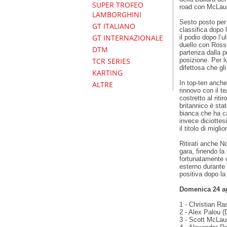
SUPER TROFEO
road con McLaug
LAMBORGHINI
Sesto posto per 
GT ITALIANO
classifica dopo 
GT INTERNAZIONALE
il podio dopo l’
duello con Rossi
DTM
partenza dalla p
posizione. Per l
TCR SERIES
difettosa che gli
KARTING
In top-ten anch
ALTRE
rinnovo con il 
costretto al riti
britannico è stat
bianca che ha c
invece diciottes
il titolo di migli
Ritirati anche No
gara, finendo la
fortunatamente c
esterno durante
positiva dopo la 
Domenica 24 ag
1 - Christian Ra
2 - Alex Palou (
3 - Scott McLaug