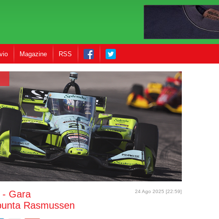
vio
Magazine
RSS
 - Gara
24 Ago 2025 [22:59]
 spunta Rasmussen