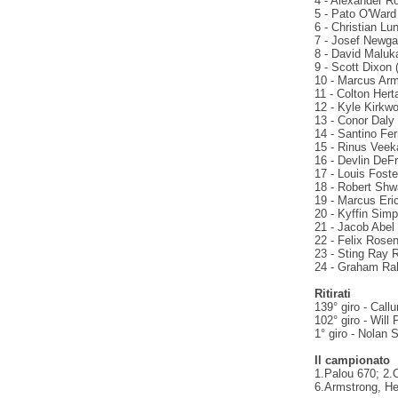
4 - Alexander Ro
5 - Pato O'Ward
6 - Christian Lu
7 - Josef Newga
8 - David Maluka
9 - Scott Dixon 
10 - Marcus Arm
11 - Colton Hert
12 - Kyle Kirkwo
13 - Conor Daly 
14 - Santino Fer
15 - Rinus Veek
16 - Devlin DeF
17 - Louis Foste
18 - Robert Shwa
19 - Marcus Eric
20 - Kyffin Simp
21 - Jacob Abel 
22 - Felix Rosen
23 - Sting Ray R
24 - Graham Raha
Ritirati
139° giro - Callu
102° giro - Will
1° giro - Nolan 
Il campionato
1.Palou 670; 2.
6.Armstrong, He