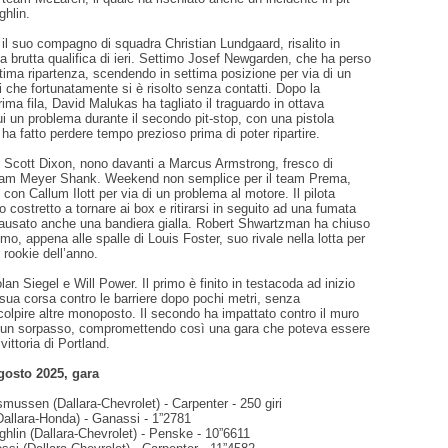
hlin.
il suo compagno di squadra Christian Lundgaard, risalito in
la brutta qualifica di ieri. Settimo Josef Newgarden, che ha perso
ultima ripartenza, scendendo in settima posizione per via di un
 che fortunatamente si è risolto senza contatti. Dopo la
rima fila, David Malukas ha tagliato il traguardo in ottava
ui un problema durante il secondo pit-stop, con una pistola
 ha fatto perdere tempo prezioso prima di poter ripartire.
e Scott Dixon, nono davanti a Marcus Armstrong, fresco di
team Meyer Shank. Weekend non semplice per il team Prema,
ro con Callum Ilott per via di un problema al motore. Il pilota
o costretto a tornare ai box e ritirarsi in seguito ad una fumata
ausato anche una bandiera gialla. Robert Shwartzman ha chiuso
imo, appena alle spalle di Louis Foster, suo rivale nella lotta per
or rookie dell’anno.
lan Siegel e Will Power. Il primo è finito in testacoda ad inizio
 sua corsa contro le barriere dopo pochi metri, senza
olpire altre monoposto. Il secondo ha impattato contro il muro
 un sorpasso, compromettendo così una gara che poteva essere
vittoria di Portland.
osto 2025, gara
smussen (Dallara-Chevrolet) - Carpenter - 250 giri
Dallara-Honda) - Ganassi - 1”2781
hlin (Dallara-Chevrolet) - Penske - 10”6611