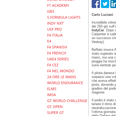
F1 ACADEMY
GB3
Carlo Luciani
S.FORMULA LIGHTS
Incredibile vitto
INDY NXT
dei 250 giri sull
USF PRO
IndyCar
. Dopo i
Carpenter è sali
F4 ITALIA
un successo che
E4
Veekay).
F4 SPANISH
Beffato invece A
F4 FRENCH
stato superato a
mano, ma una cau
UAE4 SERIES
pioggia ha mischi
F4 CEZ
sono rientrati p
F4 NEL MONDO
Il pilota danese
24 ORE LE MANS
sorpassi una volt
che aveva effettu
WORLD ENDURANCE
pista, dovendo p
ELMS
gradino del podio
stagione.
IMSA
Il podio è stato
GT WORLD CHALLENGE
tenere il ritmo 
GT OPEN
neutralizzazione
l’ottima giornat
SUPER GT
della Dallara de