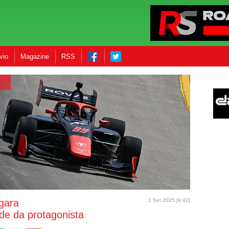
vio
Magazine
RSS
 gara
1 Set 2025 [9:42]
de da protagonista