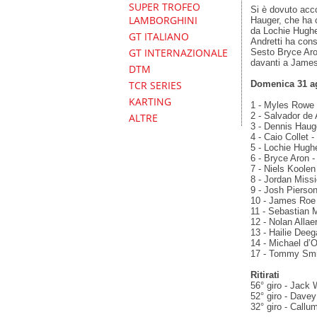
SUPER TROFEO
Si è dovuto acc
LAMBORGHINI
Hauger, che ha c
da Lochie Hughes
GT ITALIANO
Andretti ha cons
GT INTERNAZIONALE
Sesto Bryce Aro
davanti a James
DTM
Domenica 31 ag
TCR SERIES
KARTING
1 - Myles Rowe -
2 - Salvador de 
ALTRE
3 - Dennis Hauge
4 - Caio Collet 
5 - Lochie Hughe
6 - Bryce Aron 
7 - Niels Koolen
8 - Jordan Missi
9 - Josh Pierso
10 - James Roe 
11 - Sebastian M
12 - Nolan Alla
13 - Hailie Dee
14 - Michael d’Or
17 - Tommy Smit
Ritirati
56° giro - Jack 
52° giro - Davey
32° giro - Call