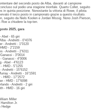
ontentare del secondo posto de Alba, davanti al campione
oncluso sul podio una stagione trionfale. Quarto Collet, seguito
 in quinta posizione. Nonostante la vittoria di Rowe, il pilota
ervato il terzo posto in campionato grazie a questo risultato.
n, seguito da Niels Koolen e Jordan Missig. Nono Josh Pierson,
 Roe a chiudere la top-ten.
osto 2025, gara
 Abel - 65 giri
Alba - Andretti - 0”4376
r - Andretti - 1”0120
- HMD - 2”2159
s - Andretti - 2”6311
- Ganassi - 3”0014
 - Ganassi - 4”0006
g - Abel - 4”6123
n - HMD - 5”1255
- Andretti - 15”6152
urray - Andretti - 16”1591
er - HMD - 17”2572
gan - HMD - 17”6098
lando - Andretti - 2 giri
h - HMD - 16 giri
Wiliam Miller
 Hamilton Jr.
um Hedge