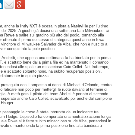
ar, anche la
Indy NXT
è scesa in pista a
Nashville
per l’ultimo
 del 2025. A giochi già decisi una settimana fa a Milwaukee, ci
es Rowe
a salire sul gradino più alto del podio, tornando alla
er ottenuto il primo successo di categoria quest’anno in Iowa.
l vincitore di Milwaukee Salvador de Alba, che non è riuscito a
aver conquistato la pole position.
am Andretti, che appena una settimana fa ha trionfato per la prima
T, è scattato bene dalla prima fila ed ha mantenuto il comando
 tenendosi alle spalle un minaccioso Caio Collet. Nel frattempo,
 è scattato soltanto nono, ha subito recuperato posizioni,
diatamente in quinta piazza.
 proseguita con il sorpasso ai danni di Michael d’Orlando, contro
to faticare non poco per mettergli le ruote davanti al termine di
glia. A metà gara il pilota del team Abel si è portato al secondo
 superato anche Caio Collet, scavalcato poi anche dal campione
 Hauger.
 passaggio la corsa è stata interrotta da un incidente tra
lum Hedge. L’episodio ha comportato una neutralizzazione lunga
quale Rowe si è fatto subito minaccioso su de Alba, portandosi in
 rivale e mantenendo la prima posizione fino alla bandiera a