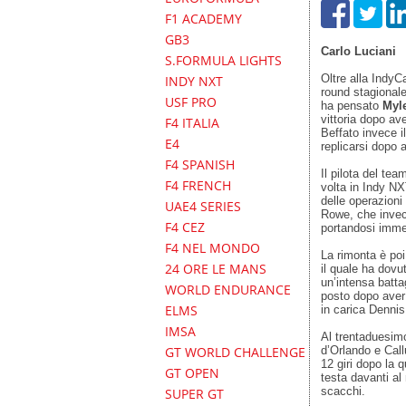
F1 ACADEMY
GB3
Carlo Luciani
S.FORMULA LIGHTS
Oltre alla IndyC
INDY NXT
round stagionale
USF PRO
ha pensato
Myl
vittoria dopo av
F4 ITALIA
Beffato invece i
E4
replicarsi dopo 
F4 SPANISH
Il pilota del te
F4 FRENCH
volta in Indy NX
delle operazioni
UAE4 SERIES
Rowe, che invece
F4 CEZ
portandosi imme
F4 NEL MONDO
La rimonta è poi
24 ORE LE MANS
il quale ha dovu
un’intensa batta
WORLD ENDURANCE
posto dopo aver
ELMS
in carica Dennis
IMSA
Al trentaduesimo
d’Orlando e Cal
GT WORLD CHALLENGE
12 giri dopo la 
GT OPEN
testa davanti al
scacchi.
SUPER GT