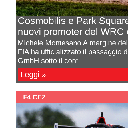
 Capital i
L'intervista
e del FIA ERC
"Per il 202
ally di Finlandia, la
Davide Attanas
o di WRC Promoter
propedeutiche (e
delle ragazze al
Leggi »
F4 CEZ