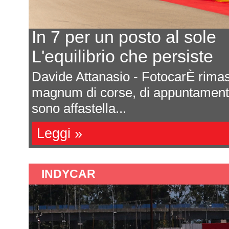
In 7 per un posto al sole
L'equilibrio che persiste
a
Davide Attanasio - FotocarÈ rima
l
magnum di corse, di appuntamenti 
sono affastella...
Leggi »
INDYCAR