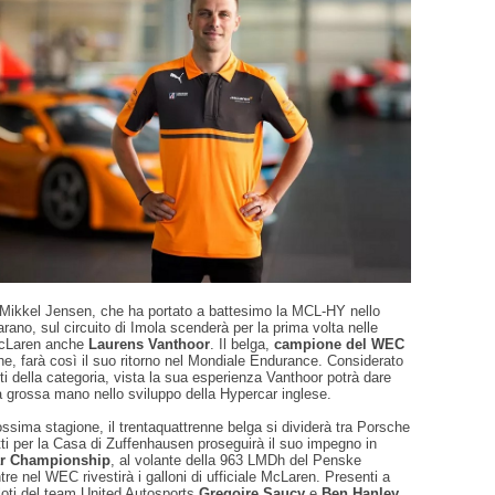
e Mikkel Jensen, che ha portato a battesimo la MCL-HY nello
ano, sul circuito di Imola scenderà per la prima volta nelle
 McLaren anche
Laurens Vanthoor
. Il belga,
campione del WEC
, farà così il suo ritorno nel Mondiale Endurance. Considerato
isti della categoria, vista la sua esperienza Vanthoor potrà dare
 grossa mano nello sviluppo della Hypercar inglese.
rossima stagione, il trentaquattrenne belga si dividerà tra Porsche
ti per la Casa di Zuffenhausen proseguirà il suo impegno in
r Championship
, al volante della 963 LMDh del Penske
re nel WEC rivestirà i galloni di ufficiale McLaren. Presenti a
loti del team United Autosports
Gregoire Saucy
e
Ben Hanley
,