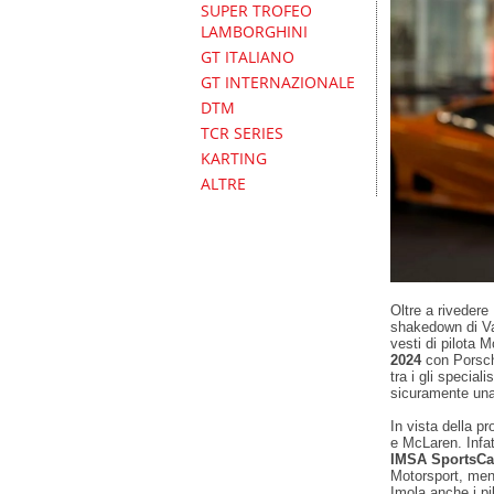
SUPER TROFEO
LAMBORGHINI
GT ITALIANO
GT INTERNAZIONALE
DTM
TCR SERIES
KARTING
ALTRE
Oltre a riveder
shakedown di Var
vesti di pilota
2024
con Porsche
tra i gli special
sicuramente una
In vista della p
e McLaren. Infat
IMSA SportsCa
Motorsport, ment
Imola anche i pi