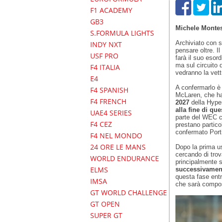
F1 ACADEMY
GB3
Michele Monte
S.FORMULA LIGHTS
Archiviato con 
INDY NXT
pensare oltre. I
USF PRO
farà il suo esor
ma sul circuito 
F4 ITALIA
vedranno la vett
E4
A confermarlo è
F4 SPANISH
McLaren, che ha 
F4 FRENCH
2027
della Hyper
alla fine di qu
UAE4 SERIES
parte del WEC ch
F4 CEZ
prestano partico
confermato Port
F4 NEL MONDO
24 ORE LE MANS
Dopo la prima u
cercando di trov
WORLD ENDURANCE
principalmente s
ELMS
successivamen
questa fase entr
IMSA
che sarà compos
GT WORLD CHALLENGE
GT OPEN
SUPER GT