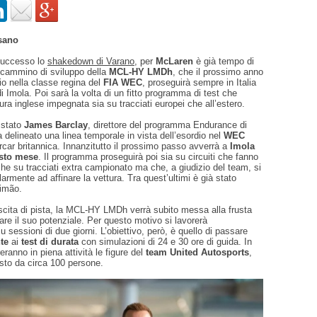
sano
successo lo
shakedown di Varano
, per
McLaren
è già tempo di
l cammino di sviluppo della
MCL-HY LMDh
, che il prossimo anno
dio nella classe regina del
FIA WEC
, proseguirà sempre in Italia
di Imola. Poi sarà la volta di un fitto programma di test che
ura inglese impegnata sia su tracciati europei che all’estero.
 stato
James Barclay
, direttore del programma Endurance di
delineato una linea temporale in vista dell’esordio nel
WEC
car britannica. Innanzitutto il prossimo passo avverrà a
Imola
esto mese
. Il programma proseguirà poi sia su circuiti che fanno
e su tracciati extra campionato ma che, a giudizio del team, si
larmente ad affinare la vettura. Tra quest’ultimi è già stato
imão.
scita di pista, la MCL-HY LMDh verrà subito messa alla frusta
are il suo potenziale. Per questo motivo si lavorerà
u sessioni di due giorni. L’obiettivo, però, è quello di passare
te
ai
test di durata
con simulazioni di 24 e 30 ore di guida. In
eranno in piena attività le figure del
team United Autosports
,
to da circa 100 persone.