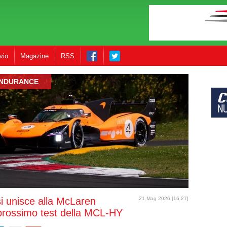
vio
Magazine
RSS
NDURANCE
i unisce alla McLaren
21 Mag 2026 [16:27]
 prossimo test della MCL-HY