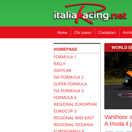
Home
Chi siamo
Contattaci
Archi
WORLD E
HOMEPAGE
FORMULA 1
RALLY
INDYCAR
FIA FORMULA 2
SUPER FORMULA
FIA FORMULA 3
FORMULA E
REGIONAL EUROPEAN
EUROCUP-3
Vanthoor s
REGIONAL MID-EAST
A Imola il
REGIONAL OCEANIA
EUROFORMULA