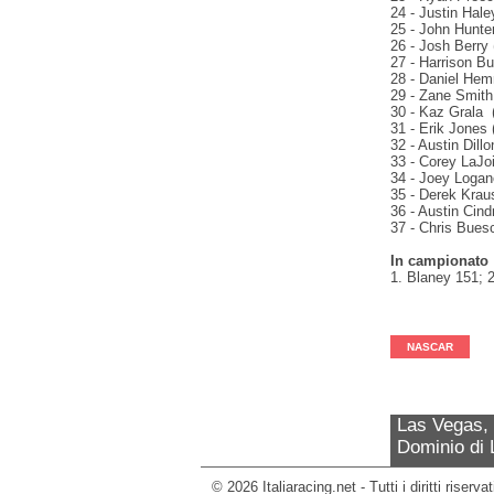
24 - Justin Hale
25 - John Hunte
26 - Josh Berry 
27 - Harrison Bu
28 - Daniel Hemr
29 - Zane Smith 
30 - Kaz Grala 
31 - Erik Jones
32 - Austin Dill
33 - Corey LaJoi
34 - Joey Logan
35 - Derek Kraus
36 - Austin Cind
37 - Chris Buesc
In campionato
1. Blaney 151; 
NASCAR
Las Vegas,
Dominio di 
© 2026 Italiaracing.net - Tutti i diritti riserv