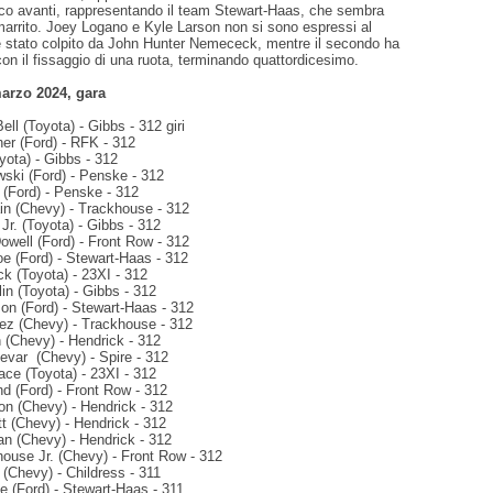
oco avanti, rappresentando il team Stewart-Haas, che sembra
marrito. Joey Logano e Kyle Larson non si sono espressi al
 è stato colpito da John Hunter Nemececk, mentre il secondo ha
on il fissaggio di una ruota, terminando quattordicesimo.
arzo 2024, gara
ell (Toyota) - Gibbs - 312 giri
er (Ford) - RFK - 312
yota) - Gibbs - 312
wski (Ford) - Penske - 312
 (Ford) - Penske - 312
in (Chevy) - Trackhouse - 312
 Jr. (Toyota) - Gibbs - 312
owell (Ford) - Front Row - 312
oe (Ford) - Stewart-Haas - 312
ck (Toyota) - 23XI - 312
in (Toyota) - Gibbs - 312
on (Ford) - Stewart-Haas - 312
rez (Chevy) - Trackhouse - 312
 (Chevy) - Hendrick - 312
evar (Chevy) - Spire - 312
ace (Toyota) - 23XI - 312
and (Ford) - Front Row - 312
on (Chevy) - Hendrick - 312
tt (Chevy) - Hendrick - 312
n (Chevy) - Hendrick - 312
house Jr. (Chevy) - Front Row - 312
(Chevy) - Childress - 311
e (Ford) - Stewart-Haas - 311