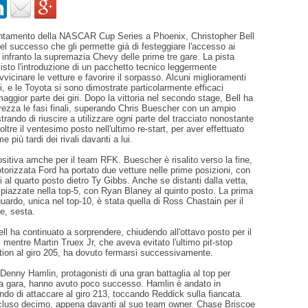
ntamento della NASCAR Cup Series a Phoenix, Christopher Bell
el successo che gli permette già di festeggiare l'accesso ai
 infranto la supremazia Chevy delle prime tre gare. La pista
visto l'introduzione di un pacchetto tecnico leggermente
vvicinare le vetture e favorire il sorpasso. Alcuni miglioramenti
li, e le Toyota si sono dimostrate particolarmente efficaci
ggior parte dei giri. Dopo la vittoria nel secondo stage, Bell ha
rezza le fasi finali, superando Chris Buescher con un ampio
rando di riuscire a utilizzare ogni parte del tracciato nonostante
oltre il ventesimo posto nell'ultimo re-start, per aver effettuato
più tardi dei rivali davanti a lui.
ositiva amche per il team RFK. Buescher è risalito verso la fine,
torizzata Ford ha portato due vetture nelle prime posizioni, con
al quarto posto dietro Ty Gibbs. Anche se distanti dalla vetta,
 piazzate nella top-5, con Ryan Blaney al quinto posto. La prima
guardo, unica nel top-10, è stata quella di Ross Chastain per il
e, sesta.
 ha continuato a sorprendere, chiudendo all'ottavo posto per il
mentre Martin Truex Jr, che aveva evitato l'ultimo pit-stop
tion al giro 205, ha dovuto fermarsi successivamente.
Denny Hamlin, protagonisti di una gran battaglia al top per
la gara, hanno avuto poco successo. Hamlin è andato in
do di attaccare al giro 213, toccando Reddick sulla fiancata.
luso decimo, appena davanti al suo team owner. Chase Briscoe