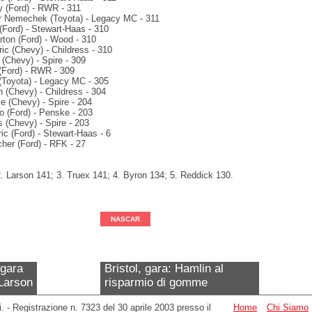
y (Ford) - RWR - 311
r Nemechek (Toyota) - Legacy MC - 311
(Ford) - Stewart-Haas - 310
rton (Ford) - Wood - 310
ic (Chevy) - Childress - 310
(Chevy) - Spire - 309
(Ford) - RWR - 309
 (Toyota) - Legacy MC - 305
on (Chevy) - Childress - 304
e (Chevy) - Spire - 204
o (Ford) - Penske - 203
 (Chevy) - Spire - 203
ric (Ford) - Stewart-Haas - 6
her (Ford) - RFK - 27
2. Larson 141; 3. Truex 141; 4. Byron 134; 5. Reddick 130.
NASCAR
 gara
Bristol, gara: Hamlin al
Larson
risparmio di gomme
ati. - Registrazione n. 7323 del 30 aprile 2003 presso il
Home
Chi Siamo