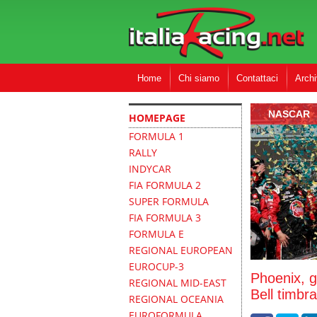
Home
Chi siamo
Contattaci
Archi
NASCAR
HOMEPAGE
FORMULA 1
RALLY
INDYCAR
FIA FORMULA 2
SUPER FORMULA
FIA FORMULA 3
FORMULA E
REGIONAL EUROPEAN
EUROCUP-3
Phoenix, 
REGIONAL MID-EAST
Bell timbra 
REGIONAL OCEANIA
EUROFORMULA