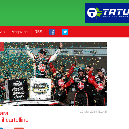
vio
Magazine
RSS
gara
12 Mar 2024 [11:42]
il cartellino