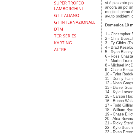
SUPER TROFEO
si è piazzato p
ancora un po' s
LAMBORGHINI
meglio il primo
GT ITALIANO
avuto problemi c
GT INTERNAZIONALE
Domenica 10 m
DTM
1 - Christopher B
TCR SERIES
2 - Chris Buesch
KARTING
3 - Ty Gibbs (To
4 - Brad Keselo
ALTRE
5 - Ryan Blaney
6 - Ross Chasta
7 - Martin Truex
8 - Michael McD
9 - Chase Brisc
10 - Tyler Reddi
11 - Denny Haml
12 - Noah Grags
13 - Daniel Sua
14 - Kyle Larson
15 - Carson Hoc
16 - Bubba Wall
17 - Todd Gillil
18 - William Byr
19 - Chase Ellio
20 - Alex Bowma
21 - Ricky Sten
22 - Kyle Busch 
23 - Ryan Preec