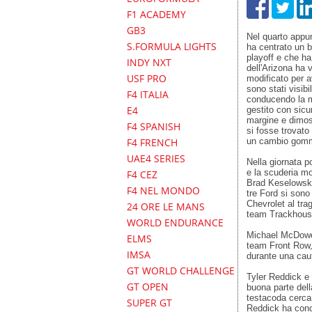
F1 ACADEMY
GB3
Nel quarto appu
S.FORMULA LIGHTS
ha centrato un b
playoff e che ha
INDY NXT
dell'Arizona ha 
USF PRO
modificato per a
sono stati visibi
F4 ITALIA
conducendo la ma
E4
gestito con sicu
margine e dimost
F4 SPANISH
si fosse trovato 
F4 FRENCH
un cambio gomme 
UAE4 SERIES
Nella giornata p
e la scuderia mo
F4 CEZ
Brad Keselowski 
F4 NEL MONDO
tre Ford si sono
Chevrolet al tra
24 ORE LE MANS
team Trackhous
WORLD ENDURANCE
Michael McDowell
ELMS
team Front Row, 
IMSA
durante una cau
GT WORLD CHALLENGE
Tyler Reddick e 
GT OPEN
buona parte del
testacoda cercan
SUPER GT
Reddick ha conc