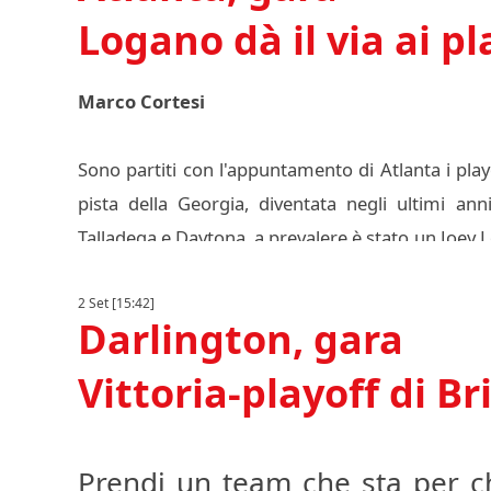
Logano dà il via ai pl
Marco Cortesi
Sono partiti con l'appuntamento di Atlanta i pla
pista della Georgia, diventata negli ultimi an
Talladega e Daytona, a prevalere è stato un Joey
aiutato da una spinta del compagno (nonché ca
Blaney, coinvolto in un contatto precedente, ha 
2 Set [15:42]
Darlington, gara
Suarez che, al contrario del rivale, è arrivato a
delle spinte. Il compagno di scuderia Ross Chasta
Vittoria-playoff di Br
nelle ultime fasi, è stato spinto verso le barrier
intervenire. Suarez, unico rappresentante del
fase dei playoff, ha comunque incamerato un bu
Prendi un team che sta per ch