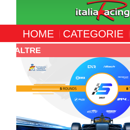
HOME
CATEGORIE
F4 SPANISH