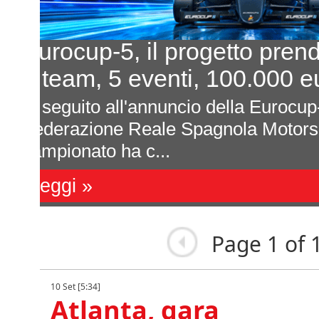
In 7 per un posto al sole
L'equilibrio che persiste
a
Davide Attanasio - FotocarÈ rima
l
magnum di corse, di appuntamenti 
sono affastella...
Leggi »
Page 1 of 
10 Set [5:34]
Atlanta, gara