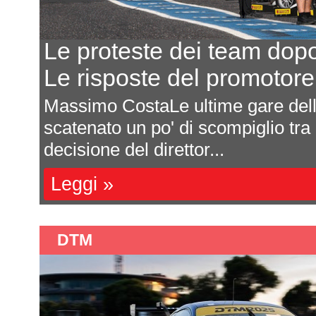
team dopo Most
Eur
promotore Krenek
8 t
e gare della F4 CEZ hanno
In se
mpiglio tra i team. Qualche
Fede
camp
Leg
DTM