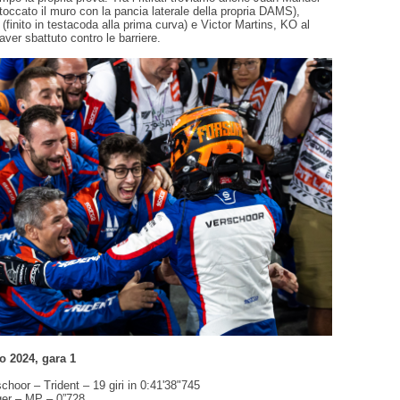
toccato il muro con la pancia laterale della propria DAMS),
finito in testacoda alla prima curva) e Victor Martins, KO al
aver sbattuto contro le barriere.
o 2024, gara 1
choor – Trident – 19 giri in 0:41'38"745
ger – MP – 0”728