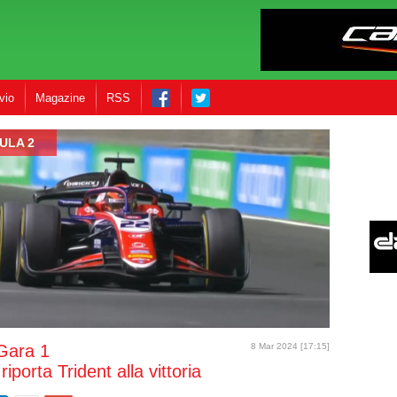
vio
Magazine
RSS
ULA 2
Gara 1
8 Mar 2024 [17:15]
iporta Trident alla vittoria