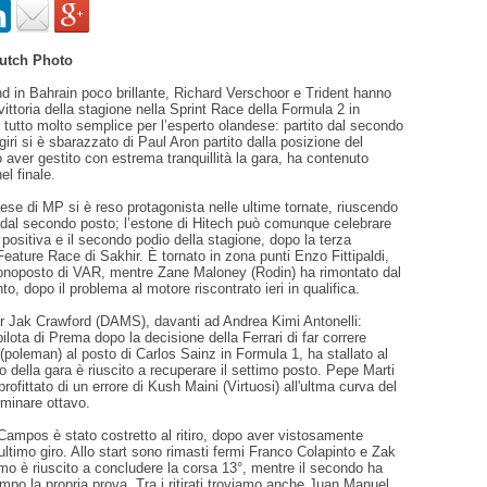
utch Photo
 in Bahrain poco brillante, Richard Verschoor e Trident hanno
vittoria della stagione nella Sprint Race della Formula 2 in
 tutto molto semplice per l’esperto olandese: partito dal secondo
giri si è sbarazzato di Paul Aron partito dalla posizione del
aver gestito con estrema tranquillità la gara, ha contenuto
l finale.
gese di MP si è reso protagonista nelle ultime tornate, riuscendo
 dal secondo posto; l’estone di Hitech può comunque celebrare
positiva e il secondo podio della stagione, dopo la terza
Feature Race di Sakhir. È tornato in zona punti Enzo Fittipaldi,
onoposto di VAR, mentre Zane Maloney (Rodin) ha rimontato dal
to, dopo il problema al motore riscontrato ieri in qualifica.
r Jak Crawford (DAMS), davanti ad Andrea Kimi Antonelli:
 pilota di Prema dopo la decisione della Ferrari di far correre
poleman) al posto di Carlos Sainz in Formula 1, ha stallato al
o della gara è riuscito a recuperare il settimo posto. Pepe Marti
ofittato di un errore di Kush Maini (Virtuosi) all'ultma curva del
erminare ottavo.
Campos è stato costretto al ritiro, dopo aver vistosamente
nultimo giro. Allo start sono rimasti fermi Franco Colapinto e Zak
rimo è riuscito a concludere la corsa 13°, mentre il secondo ha
mpo la propria prova. Tra i ritirati troviamo anche Juan Manuel