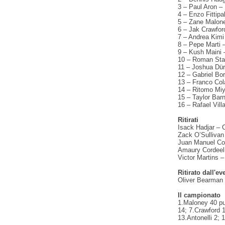
3 – Paul Aron –
4 – Enzo Fittipa
5 – Zane Malone
6 – Jak Crawfo
7 – Andrea Kimi
8 – Pepe Marti
9 – Kush Maini 
10 – Roman Stan
11 – Joshua Dü
12 – Gabriel Bor
13 – Franco Col
14 – Ritomo Miy
15 – Taylor Bar
16 – Rafael Vil
Ritirati
Isack Hadjar –
Zack O’Sulliva
Juan Manuel C
Amaury Cordeel
Victor Martins 
Ritirato dall'ev
Oliver Bearman
Il campionato
1.Maloney 40 pun
14; 7.Crawford 1
13.Antonelli 2; 