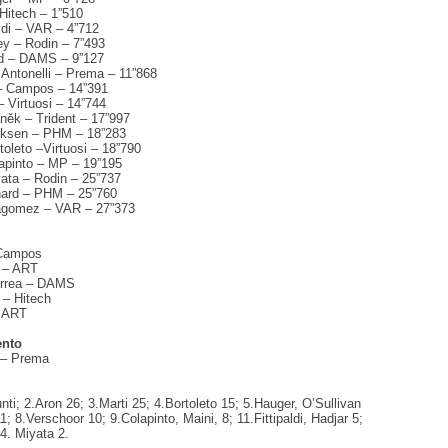
 Hitech – 1”510
ldi – VAR – 4”712
y – Rodin – 7”493
rd – DAMS – 9”127
 Antonelli – Prema – 11”868
 – Campos – 14”391
– Virtuosi – 14”744
ěk – Trident – 17”997
rksen – PHM – 18”283
toleto –Virtuosi – 18”790
apinto – MP – 19”195
ata – Rodin – 25”737
nard – PHM – 25”760
lagomez – VAR – 27”373
 Campos
n – ART
orrea – DAMS
 – Hitech
– ART
ento
 – Prema
ti; 2.Aron 26; 3.Marti 25; 4.Bortoleto 15; 5.Hauger, O’Sullivan
1; 8.Verschoor 10; 9.Colapinto, Maini, 8; 11.Fittipaldi, Hadjar 5;
14. Miyata 2.