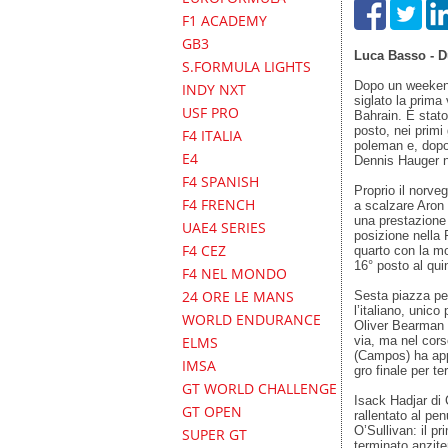
F1 ACADEMY
GB3
Luca Basso - D
S.FORMULA LIGHTS
Dopo un weekend
INDY NXT
siglato la prima 
USF PRO
Bahrain. È stato
posto, nei primi 
F4 ITALIA
poleman e, dopo 
E4
Dennis Hauger ne
F4 SPANISH
Proprio il norve
F4 FRENCH
a scalzare Aron
una prestazione 
UAE4 SERIES
posizione nella 
F4 CEZ
quarto con la m
16° posto al quin
F4 NEL MONDO
24 ORE LE MANS
Sesta piazza pe
l’italiano, unico
WORLD ENDURANCE
Oliver Bearman (
ELMS
via, ma nel cors
(Campos) ha appr
IMSA
gro finale per t
GT WORLD CHALLENGE
Isack Hadjar di 
GT OPEN
rallentato al pe
O’Sullivan: il p
SUPER GT
terminato anzite