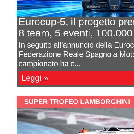
tto prende forma
In 7 p
00.000 euro al primo
L'equi
lla Eurocup-5 da parte della
Davide 
la Motorsport (RFEDA), il
magnum 
sono aff
Leggi 
SUPER TROFEO LAMBORGHINI