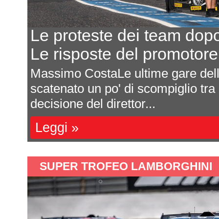
ost
Eurocup-5, il 
renek
8 team, 5 even
F4 CEZ hanno
In seguito all'annun
eam. Qualche
Federazione Reale 
campionato ha c...
Leggi »
SUPER TROFEO LAMBORGHINI