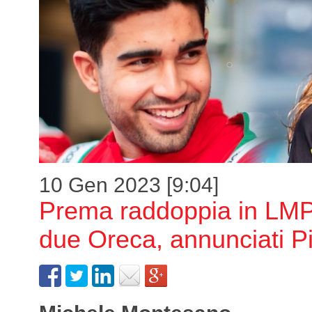
10 Gen 2023 [9:04]
Prema raddoppia in LMP
due Oreca, annunciati P