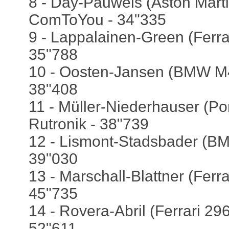
8 - Day-Pauwels (Aston Marti
ComToYou - 34"335
9 - Lappalainen-Green (Ferrar
35"788
10 - Oosten-Jansen (BMW M4
38"408
11 - Müller-Niederhauser (Po
Rutronik - 38"739
12 - Lismont-Stadsbader (B
39"030
13 - Marschall-Blattner (Ferra
45"735
14 - Rovera-Abril (Ferrari 296
52"611