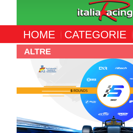
HOME
CATEGORIE
F4 SPANISH