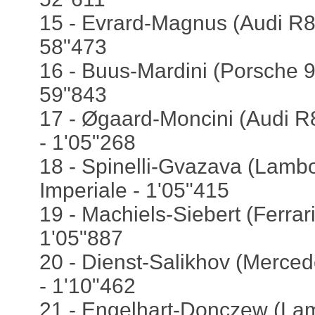
15 - Evrard-Magnus (Audi R8)
58"473
16 - Buus-Mardini (Porsche 9
59"843
17 - Øgaard-Moncini (Audi R8
- 1'05"268
18 - Spinelli-Gvazava (Lambo
Imperiale - 1'05"415
19 - Machiels-Siebert (Ferrar
1'05"887
20 - Dienst-Salikhov (Merce
- 1'10"462
21 - Engelhart-Donczew (La