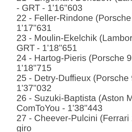
- GRT - 1'16"603
22 - Feller-Rindone (Porsche
1'17"631
23 - Moulin-Ekelchik (Lambor
GRT - 1'18"651
24 - Hartog-Pieris (Porsche 9
1'18"715
25 - Detry-Duffieux (Porsche
1'37"032
26 - Suzuki-Baptista (Aston M
ComToYou - 1'38"443
27 - Cheever-Pulcini (Ferrari
giro