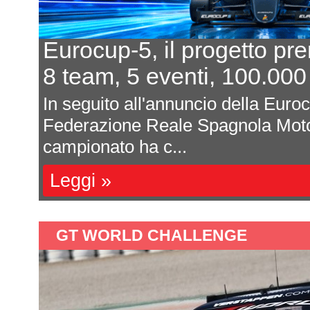
In 7 per un posto al sole
L'equilibrio che persiste
a
Davide Attanasio - FotocarÈ rima
l
magnum di corse, di appuntamenti 
sono affastella...
Leggi »
GT WORLD CHALLENGE