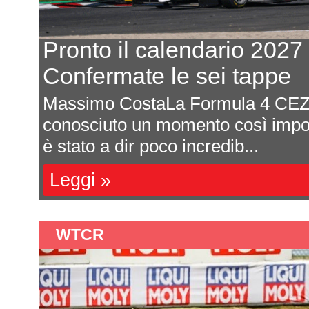
Ford: prove al banco per i
dei primi test al Paul Ri
Michele Montesano Ford continua 
 2026
ampi passi al ritorno nella class
con la sua Hypercar....
Leggi »
WTCR