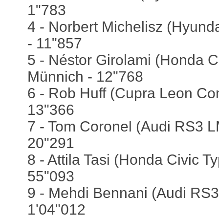
1"783
4 - Norbert Michelisz (Hyund
- 11"857
5 - Néstor Girolami (Honda C
Münnich - 12"768
6 - Rob Huff (Cupra Leon Com
13"366
7 - Tom Coronel (Audi RS3 L
20"291
8 - Attila Tasi (Honda Civic T
55"093
9 - Mehdi Bennani (Audi RS
1'04"012