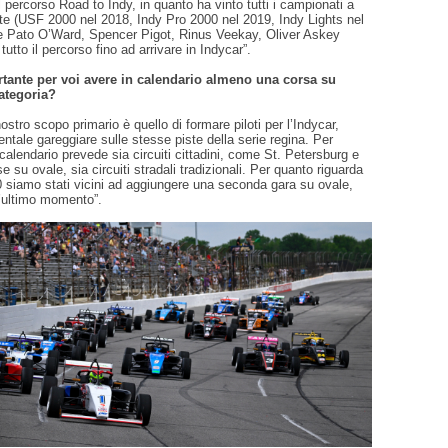
 percorso Road to Indy, in quanto ha vinto tutti i campionati a
te (USF 2000 nel 2018, Indy Pro 2000 nel 2019, Indy Lights nel
 Pato O’Ward, Spencer Pigot, Rinus Veekay, Oliver Askey
utto il percorso fino ad arrivare in Indycar”.
tante per voi avere in calendario almeno una corsa su
ategoria?
ostro scopo primario è quello di formare piloti per l’Indycar,
ntale gareggiare sulle stesse piste della serie regina. Per
 calendario prevede sia circuiti cittadini, come St. Petersburg e
e su ovale, sia circuiti stradali tradizionali. Per quanto riguarda
 siamo stati vicini ad aggiungere una seconda gara su ovale,
l’ultimo momento”.