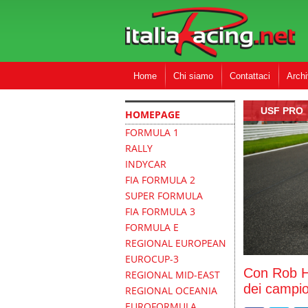
Home
Chi siamo
Contattaci
Archi
USF PRO
HOMEPAGE
FORMULA 1
RALLY
INDYCAR
FIA FORMULA 2
SUPER FORMULA
FIA FORMULA 3
FORMULA E
REGIONAL EUROPEAN
EUROCUP-3
Con Rob H
REGIONAL MID-EAST
dei campio
REGIONAL OCEANIA
EUROFORMULA