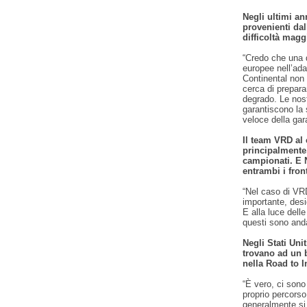
Negli ultimi an
provenienti dall
difficoltà magg
“Credo che una d
europee nell’ada
Continental non 
cerca di prepara
degrado. Le nos
garantiscono la 
veloce della gar
Il team VRD al
principalmente,
campionati. E 
entrambi i front
“Nel caso di VR
importante, desi
E alla luce dell
questi sono anda
Negli Stati Unit
trovano ad un 
nella Road to I
“È vero, ci sono
proprio percorso
generalmente si 