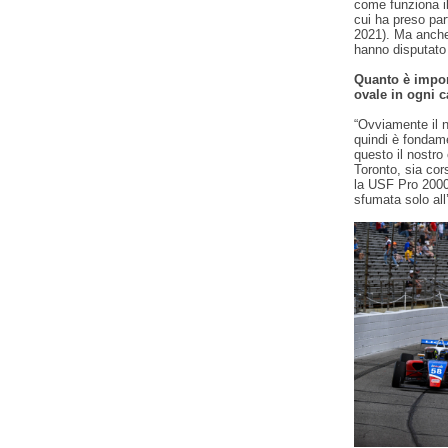
come funziona il
cui ha preso par
2021). Ma anche
hanno disputato t
Quanto è impor
ovale in ogni c
“Ovviamente il n
quindi è fondame
questo il nostro
Toronto, sia cors
la USF Pro 2000
sfumata solo al