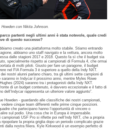
a, Howden con Nikita Johnson.
 parco partenti negli ultimi anni è stata notevole, quale credi
iave di questo successo?
abbiamo creato una piattaforma molto stabile. Stiamo entrando
agione, abbiamo uno staff navigato e la vettura, ancora molto
essa dalle stagioni 2017 e 2018. Questo fa sì che il budget sia
uto, specialmente rispetto ai campionati di Formula 4, che ormai
portata di molti piloti. Giusto per fare un paragone, il budget
rrere nel FIA Formula 3 è superiore a quello della Indy NXT.
ti dei nostri alunni parlano chiaro, tra gli ultimi sette campioni di
 saranno in Indycar il prossimo anno, mentre Myles Rowe
Hughes (2024) saranno tra i protagonisti della Indy NXT.
 fronte di un budget contenuto, è davvero eccezionale e il fatto di
no dell’Indycar rappresenta un ulteriore valore aggiunto”.
gue Howden - guardando alle classifiche dei nostri campionati,
 vedere cinque team differenti nelle prime cinque posizioni.
quadre che partecipano hanno l’opportunità di vincere o
alire sul podio. Una cosa che in Europa è impensabile.
 campionati USF Pro si riflette poi nell’Indy NXT, che a propria
a ripopolare la propria griglia dopo un periodo complicato grazie
enti dalla nostra filiera. Kyle Kirkwood è un esempio perfetto di