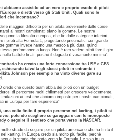
ni abbiamo assistito ad un vero e proprio esodo di piloti
’Europa e diretti verso gli Stati Uniti. Quali sono le
iori che incontrano?
elle maggiori difficoltà per un pilota proveniente dalle corse
ttarsi ai nostri campionati siano le gomme. Le nostre
seguono la filosofia europea, che fin dalle categorie inferiori
re i piloti alla Formula 1, progettando pneumatici con grande
tre gomme invece hanno una mescola più dura, quindi
stessa performance a lungo. Non è raro vedere piloti fare il giro
a nelle battute finali, perchè il degrado è veramente minimo”.
 contrario ha creato una forte connessione tra USF e GB3
 schierando talvolta gli stessi piloti in entrambi i
Nikita Johnson per esempio ha vinto diverse gare su
i.
D credo che questo team abbia dei piloti con un budget
derosi di percorrere molti chilometri per crescere velocemente.
e limitazioni ai test che abbiamo imposto per i nostri campionati,
ti in Europa per fare esperienza”.
i, una volta finito il proprio percorso nel karting, i piloti si
bivio, potendo scegliere se gareggiare con le monoposto
ndy o seguire il sentiero che porta verso la NASCAR.
 molte strade da seguire per un pilota americano che ha finito il
 nel karting. In Europa credo sia molto più facile, perchè
segue la strada che porta verso la Formula 1 e solo in un