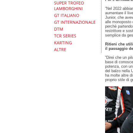
SUPER TROFEO
LAMBORGHINI
“Nel 2022 abbiam
aumentare il liv
GT ITALIANO
Junior, che avev
GT INTERNAZIONALE
alle monoposto d
perchè partendo
DTM
restrittore e sos
semplice da ges
TCR SERIES
KARTING
Ritieni che util
il passaggio de
ALTRE
“Direi che un pi
base di conosc
potenza, con un 
del balzo nella 
ha molte altre d
proprio stile di g