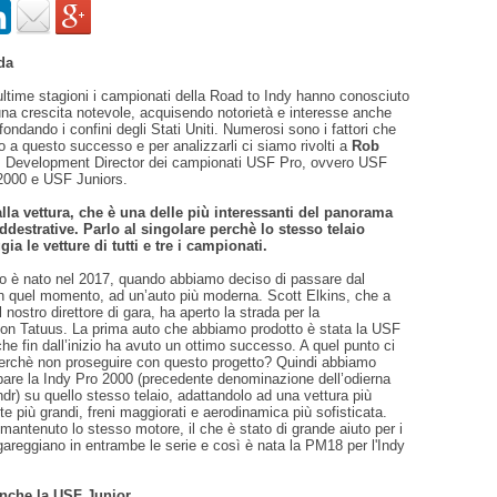
da
ultime stagioni i campionati della Road to Indy hanno conosciuto
una crescita notevole, acquisendo notorietà e interesse anche
sfondando i confini degli Stati Uniti. Numerosi sono i fattori che
o a questo successo e per analizzarli ci siamo rivolti a
Rob
s Development Director dei campionati USF Pro, ovvero USF
2000 e USF Juniors.
alla vettura, che è una delle più interessanti del panorama
ddestrative. Parlo al singolare perchè lo stesso telaio
ia le vetture di tutti e tre i campionati.
o è nato nel 2017, quando abbiamo deciso di passare dal
in quel momento, ad un’auto più moderna. Scott Elkins, che a
 nostro direttore di gara, ha aperto la strada per la
con Tatuus. La prima auto che abbiamo prodotto è stata la USF
he fin dall’inizio ha avuto un ottimo successo. A quel punto ci
perchè non proseguire con questo progetto? Quindi abbiamo
ppare la Indy Pro 2000 (precedente denominazione dell’odierna
r) su quello stesso telaio, adattandolo ad una vettura più
te più grandi, freni maggiorati e aerodinamica più sofisticata.
ntenuto lo stesso motore, il che è stato di grande aiuto per i
areggiano in entrambe le serie e così è nata la PM18 per l'Indy
anche la USF Junior.