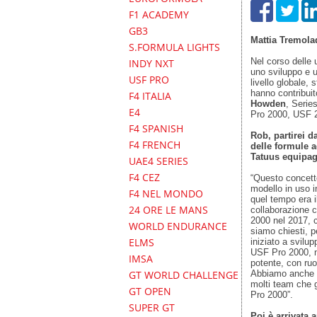
F1 ACADEMY
GB3
Mattia Tremola
S.FORMULA LIGHTS
Nel corso delle 
INDY NXT
uno sviluppo e 
USF PRO
livello globale, 
hanno contribuit
F4 ITALIA
Howden
, Serie
E4
Pro 2000, USF 
F4 SPANISH
Rob, partirei d
F4 FRENCH
delle formule a
Tatuus equipagg
UAE4 SERIES
F4 CEZ
“Questo concett
modello in uso 
F4 NEL MONDO
quel tempo era il
24 ORE LE MANS
collaborazione 
2000 nel 2017, c
WORLD ENDURANCE
siamo chiesti, 
ELMS
iniziato a svilu
USF Pro 2000, nd
IMSA
potente, con ruo
Abbiamo anche ma
GT WORLD CHALLENGE
molti team che g
GT OPEN
Pro 2000”.
SUPER GT
Poi è arrivata 