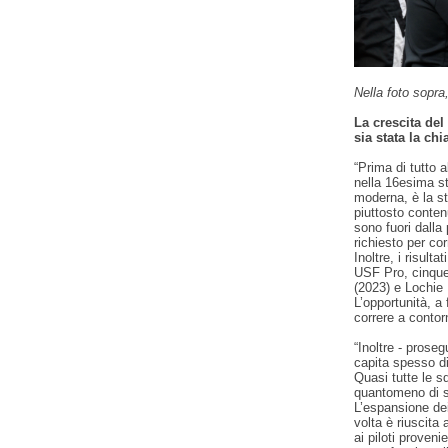
Nella foto sopr
La crescita del
sia stata la ch
“Prima di tutto 
nella 16esima st
moderna, è la st
piuttosto conten
sono fuori dalla 
richiesto per co
Inoltre, i risulta
USF Pro, cinque
(2023) e Lochie 
L’opportunità, a
correre a contor
“Inoltre - prose
capita spesso di
Quasi tutte le s
quantomeno di s
L’espansione dei
volta è riuscita 
ai piloti proveni