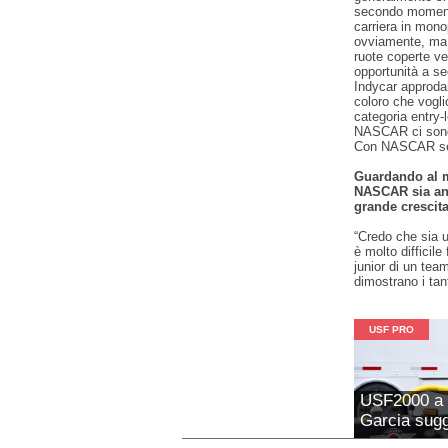
secondo momento
carriera in mono
ovviamente, ma 
ruote coperte v
opportunità a se
Indycar approda
coloro che vogl
categoria entry-
NASCAR ci sono 
Con NASCAR se h
Guardando al 
NASCAR sia anc
grande crescita
“Credo che sia u
è molto difficil
junior di un tea
dimostrano i tant
USF PRO
USF2000 a 
Garcia sugge