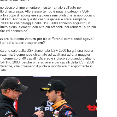
o deciso di implementare il sistema halo sull'auto per
ello di sicurezza. Allo stesso tempo è nata la categoria USF
a lo scopo di accogliere i giovanissimi piloti che si approcciano
al kart. Anche in questo caso la genesi è stata semplice,
 dall'auto che gareggia nella USF 2000 abbiamo aggiunto un
tituito alcuni elementi con altri più affidabili per rendere l'auto più
tire ed economica”.
izzare la stessa vettura per tre differenti campionati agevoli
i piloti alla serie superiore?
lota che sale dalla USF Junior alla USF 2000 ha già una buona
enza, ma è comunque chiamato ad adattarsi ad una maggior
incremento di 40 cavalli. Diverso è il discorso quando parliamo
USF Pro 2000, perchè oltre ad avere più cavalli della USF 2000
ifferenze, che chiamano il pilota a modificare maggiormente il
uida”.