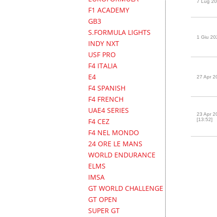
7 Lug 20
F1 ACADEMY
GB3
S.FORMULA LIGHTS
1 Giu 20
INDY NXT
USF PRO
F4 ITALIA
E4
27 Apr 2
F4 SPANISH
F4 FRENCH
UAE4 SERIES
23 Apr 2
F4 CEZ
[13:52]
F4 NEL MONDO
24 ORE LE MANS
WORLD ENDURANCE
ELMS
IMSA
GT WORLD CHALLENGE
GT OPEN
SUPER GT