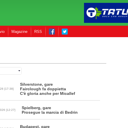
vio
Magazine
RSS
Silverstone, gare
Fairclough fa doppietta
26 [17:38]
C'è gloria anche per Micallef
Spielberg, gare
026 [12:27]
Prosegue la marcia di Bedrin
Budapest, gare