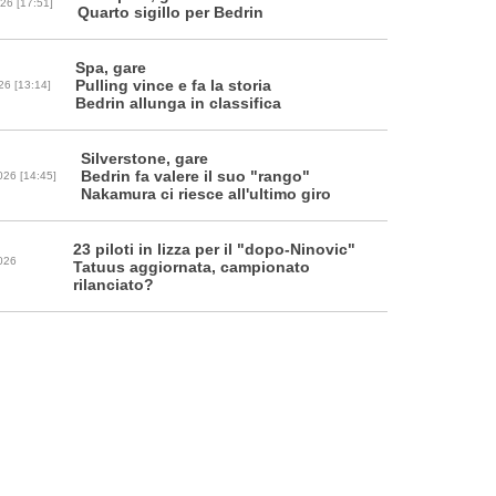
26 [17:51]
Quarto sigillo per Bedrin
Spa, gare
Pulling vince e fa la storia
26 [13:14]
Bedrin allunga in classifica
Silverstone, gare
Bedrin fa valere il suo "rango"
026 [14:45]
Nakamura ci riesce all'ultimo giro
23 piloti in lizza per il "dopo-Ninovic"
026
Tatuus aggiornata, campionato
rilanciato?